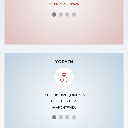
УСЛУГИ
🠊 МЕДИЈАЦИЈА
🠊 ПРОЕКТИ
🠊 ЦЕНТАР ЗА ЕДУКАЦИЈА И РАЗВОЈ НА ЧОВЕЧКИ РЕСУРСИ