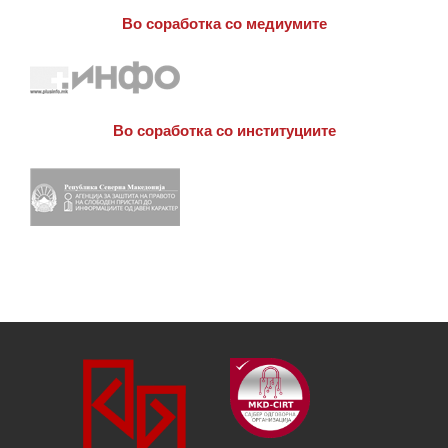
Во соработка со медиумите
Во соработка со институциите