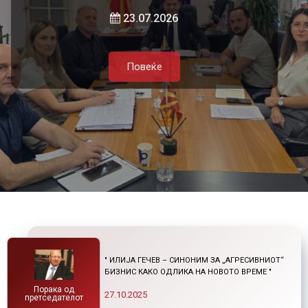
и нетарифните бариери
23.07.2026
Повеќе
Повеќе
21.07.2026
Повеќе
Повеќе
" ИЛИЈА ГЕЧЕВ – СИНОНИМ ЗА „АГРЕСИВНИОТ“
БИЗНИС КАКО ОДЛИКА НА НОВОТО ВРЕМЕ "
Порака од
27.10.2025
претседателот