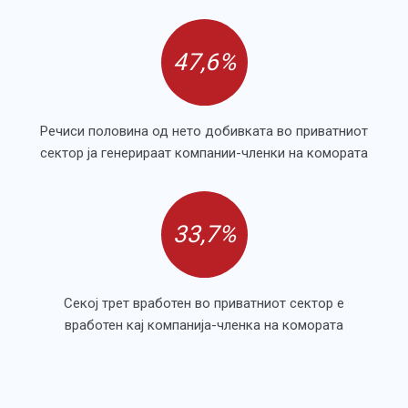
47,6%
Речиси половина од нето добивката во приватниот
сектор ја генерираат компании-членки на комората
33,7%
Секој трет вработен во приватниот сектор е
вработен кај компанија-членка на комората