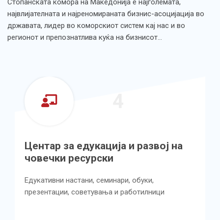
Стопанската комора на Македонија е најголемата,
највлијателната и најреномираната бизнис-асоцијација во
државата, лидер во коморскиот систем кај нас и во
регионот и препознатлива куќа на бизнисот…
4
Центар за едукација и развој на
Це
човечки ресурски
кв
ус
Едукативни настани, семинари, обуки,
презентации, советувања и работилници
Имп