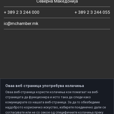
Северна Македонија
+ 389 2 3 244 000
+ 389 2 3 244 055
ic@mchamber.mk
Оваа веб страница употребува колачиња
Оваа веб-страница користи колачиња кои помагаат на веб-
страницата да функционира и исто така да следи како
комуницирате со нашата веб-страница. За да го обезбедиме
најдоброто корисничко искуство, изберете поединечно дали се
согласувате или не со секое од специфичните колачиња преку