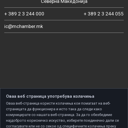
Северна Македонија
+ 389 2 3 244 000
+ 389 2 3 244 055
ic@mchamber.mk
Оваа веб страница употребува колачиња
Оваа веб-страница користи колачиња кои помагаат на веб-
страницата да функционира и исто така да следи како
комуницирате со нашата веб-страница. За да го обезбедиме
најдоброто корисничко искуство, изберете поединечно дали се
согласувате или не со секое од специфичните колачиња преку