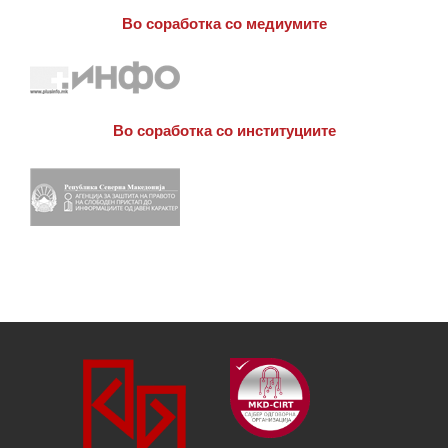
Во соработка со медиумите
Во соработка со институциите