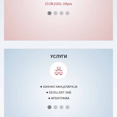
УСЛУГИ
🠊 МЕДИЈАЦИЈА
🠊 ПРОЕКТИ
🠊 ЦЕНТАР ЗА ЕДУКАЦИЈА И РАЗВОЈ НА ЧОВЕЧКИ РЕСУРСИ