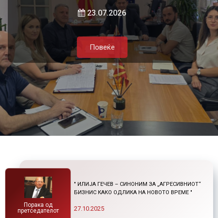
и нетарифните бариери
23.07.2026
Повеќе
Повеќе
21.07.2026
Повеќе
Повеќе
" ИЛИЈА ГЕЧЕВ – СИНОНИМ ЗА „АГРЕСИВНИОТ“
БИЗНИС КАКО ОДЛИКА НА НОВОТО ВРЕМЕ "
Порака од
27.10.2025
претседателот