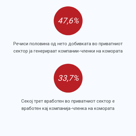
47,6%
Речиси половина од нето добивката во приватниот
сектор ја генерираат компании-членки на комората
33,7%
Секој трет вработен во приватниот сектор е
вработен кај компанија-членка на комората