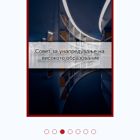
Совет за
ање на
унапредув
квалитето
ние
тренингот