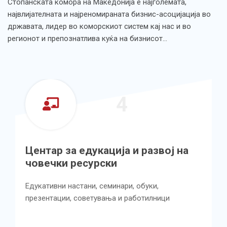
Стопанската комора на Македонија е најголемата,
највлијателната и најреномираната бизнис-асоцијација во
државата, лидер во коморскиот систем кај нас и во
регионот и препознатлива куќа на бизнисот…
4
ција и развој на
Центар за унапред
ки
квалитетот во про
услугите
минари, обуки,
ња и работилници
Имплементирање на менаџм