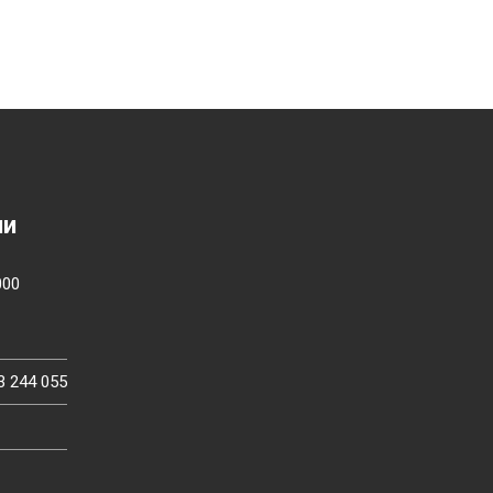
ии
000
3 244 055