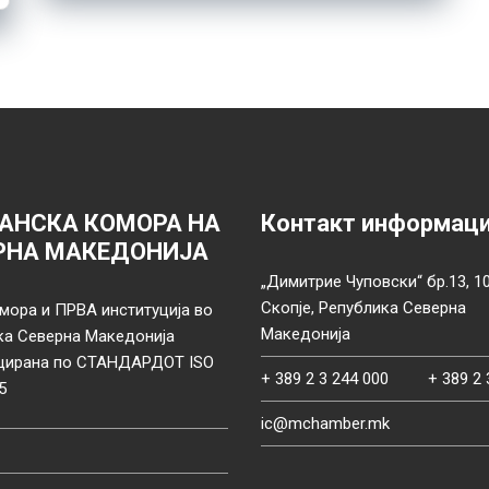
АНСКА КОМОРА НА
Контакт информац
РНА МАКЕДОНИЈА
„Димитрие Чуповски“ бр.13, 1
Скопје, Република Северна
мора и ПРВА институција во
Македонија
ка Северна Македонија
цирана по СТАНДАРДОТ ISO
+ 389 2 3 244 000
+ 389 2 
5
ic@mchamber.mk