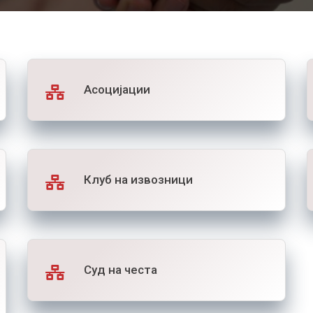
Асоцијации
Клуб на извозници
Суд на честа