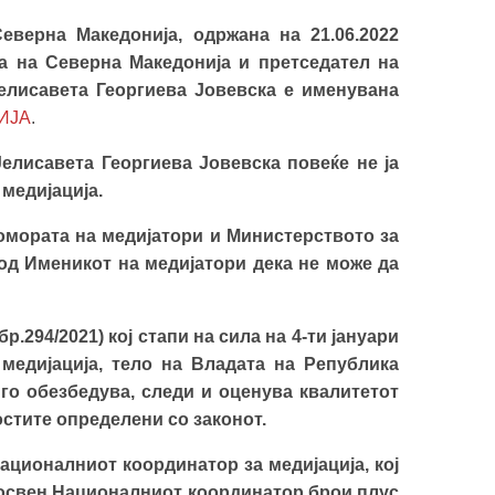
еверна Македонија, одржана на 21.06.2022
а на Северна Македонија и претседател на
Јелисавета Георгиева Јовевска е именувана
ИЈА
.
Јелисавета Георгиева Јовевска повеќе не ја
медијација.
омората на медијатори и Министерството за
од Именикот на медијатори дека не може да
р.294/2021) кој стапи на сила на 4-ти јануари
медијација, тело на Владата на Република
го обезбедува, следи и оценува квалитетот
остите определени со законот.
ационалниот координатор за медијација, кој
ј освен Националниот координатор брои плус