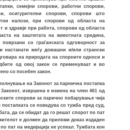
апки, семејни спорови, работни спорови,
ви, осигурителни спорови, спорови што
атни налози, при спорови од областа на
т и здравје при работа, спорови од областа
аста на заштитата на животната средина,
 поврзани со граѓанската одговорност за
и настанати меѓу домашни и/или странски
дговара на природата на спорните односи и
бите од овој закон се применуваат и во
ено со посебен закон.
полнување на Законот за парнична постапка
д Законот, извршена е измена на член 461 од
анските спорови за парично побарување чија
и постапката се поведува со тужба пред суд,
ата, да се обидат да го решат спорот по пат
ужителот е должен да приложи доказ издаден
по пат на медијација не успеал. Тужбата кон