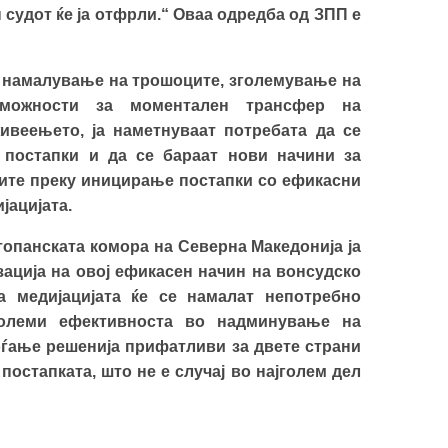
ен судот ќе ја отфрли.“ Оваа одредба од ЗПП е
о намалување на трошоците, зголемување на
 можности за моментален трансфер на
веењето, ја наметнуваат потребата да се
постапки и да се бараат нови начини за
ите преку иницирање постапки со ефикасни
јацијата.
топанската комора на Северна Македонија ја
зација на овој ефикасен начин на вонсудско
 медијацијата ќе се намалат непотребно
големи ефективноста во надминување на
оѓање решенија прифатливи за двете страни
остапката, што не е случај во најголем дел