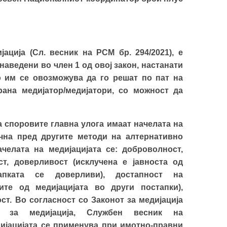
јација (Сл. весник на РСМ бр. 294/2021), е
аведени во член 1 од овој закон, настанати
о им се овозможува да го решат по пат на
ана медијатор/медијатори, со можност да
 споровите главна улога имаат начелата на
чна пред
другите
методи на алтернативно
челата на медијација
та
се: доброволност,
ст, доверливост
(исклучена е јавноста од
пката се доверливи),
достапност на
те од медијацијата во други постапки)
,
ст.
Во согласност со Законот за медијација
н за медијација, Службен весник на
дијацијата се применува при имотно-правни