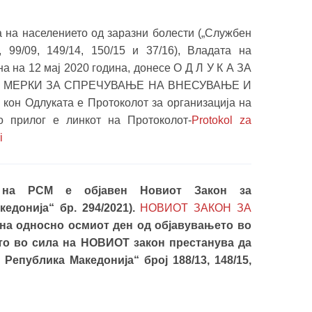
та на населението од заразни болести („Службен
, 99/09, 149/14, 150/15 и 37/16), Владата на
а на 12 мај 2020 година, донесе О Д Л У К А ЗА
 МЕРКИ ЗА СПРЕЧУВАЊЕ НА ВНЕСУВАЊЕ И
 Одлуката е Протоколот за организација на
о прилог е линкот на Протоколот-
Protokol za
i
к на РСМ е објавен Новиот Закон за
едонија“ бр. 294/2021).
НОВИОТ ЗАКОН ЗА
ина односно осмиот ден од објавувањето во
то во сила на НОВИОТ закон престанува да
Република Македонија“ број 188/13, 148/15,