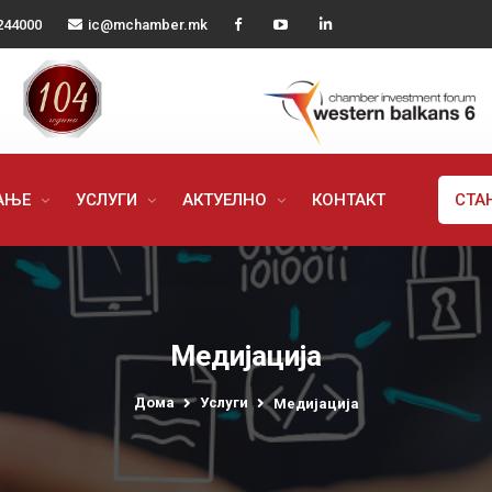
244000
ic@mchamber.mk
РАЊЕ
УСЛУГИ
АКТУЕЛНО
КОНТАКТ
СТА
Медијација
Дома
Услуги
Медијација