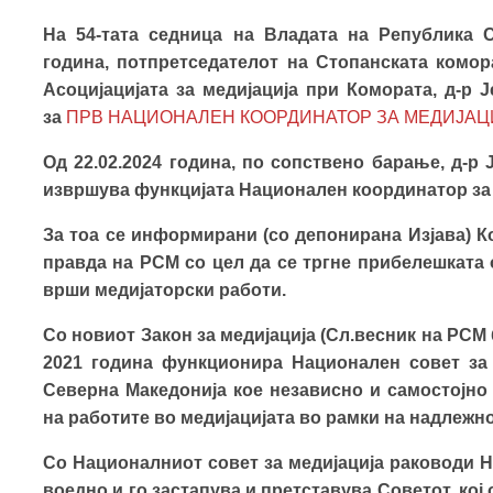
На 54-тата седница на Владата на Република С
година, потпретседателот на Стопанската комор
Асоцијацијата за медијација при Комората, д-р 
за
ПРВ НАЦИОНАЛЕН КООРДИНАТОР ЗА МЕДИЈАЦ
Од 22.02.2024 година, по сопствено барање, д-р 
извршува функцијата Национален координатор за 
За тоа се информирани (со депонирана Изјава) К
правда на РСМ со цел да се тргне прибелешката 
врши медијаторски работи.
Со новиот Закон за медијација (Сл.весник на РСМ б
2021 година функционира Национален совет за 
Северна Македонија кое
независно и самостојно 
на работите во медијацијата во рамки на надлежн
Со Националниот совет за медијација раководи Н
воедно и го застапува и претставува Советот, ко