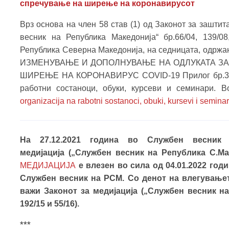
спречување на ширење на коронавирусот
Врз основа на член 58 став (1) од Законот за зашти
весник на Република Македонија“ бр.66/04, 139/08
Република Северна Македонија, на седницата, одржан
ИЗМЕНУВАЊЕ И ДОПОЛНУВАЊЕ НА ОДЛУКАТА ЗА
ШИРЕЊЕ НА КОРОНАВИРУС COVID-19 Прилог бр.3 кон
работни состаноци, обуки, курсеви и семинари. В
organizacija na rabotni sostanoci, obuki, kursevi i seminar
На 27.12.2021 година во Службен весни
медијација („Службен весник на Република С.Мaк
МЕДИЈАЦИЈА
е влезен во сила од 04.01.2022 год
Службен весник на РСМ. Со денот на влегување
важи Законот за медијација („Службен весник на 
192/15 и 55/16).
***