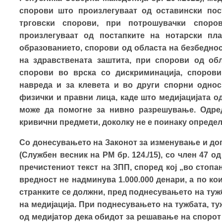
спорови што произлегуваат од оставински пост
трговски спорови, при потрошувачки споро
произлегуваат од постапките на нотарски пл
образованието, спорови од областа на безбеднос
на здравствената заштита, при спорови од обл
спорови во врска со дискриминација, спорови
навреда и за клевета и во други спорни однос
физички и правни лица, каде што медијацијата о
може да помогне за нивно разрешување. Одред
кривични предмети, доколку не е поинаку определ
Со донесувањето на Законот за изменување и до
(Службен весник на РМ бр. 124./15), со член 47 о
пречистениот текст на ЗПП, според кој „во стоп
вредност не надминува 1.000.000 денари, а по ко
странките се должни, пред поднесувањето на тужб
на медијација. При поднесувањето на тужбата, т
од медијатор дека обидот за решавање на спорот 