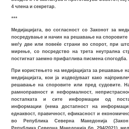
4 члена и секретар.
***
Медијацијата, во согласност со Законот за меди
посредување и начин на решавање на споровите н
меѓу две или повеќе страни во спорот, при шт
мирење, со посредство на трета неутрална стр
постигнат заемно прифатлива писмена спогодба.
При користењето на медијацијата за решавање на
медијацијата,
ко
и
ја издвојуваат како
нај
привле
решавање на споровите или пред судовите. На
рамноправност и неформалност, непристрасно
постапката и сите информации од поста
информации
(нема достапност на информации
еднаквост, правичност, ефикасност и економично
во Република Северна Македонија (Зако
Република Северна Мaкедонија бр. 294/2021), ме