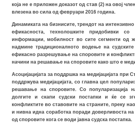
која не е приложен доказот од став (2) на овој чл
влезена во сила од февруари 2016 година.
Динамиката на бизнисите, трендот на интензивн
ефикасноста, технолошките придобивки со
информации, мобилност во сите сегменти од жи
надмине традиционалното водење на судските 
ефикасно разрешување на споровите и конфликт
начини на решавање на споровите како што е меди
Асоцијацијата за поддршка на медијацијата при С
поддржува медијацијата, со главна цел популари
решавање на споровите. Со популаризација на
долгите и скапи судски постапки и ќе се з
конфликтите во ставовите на страните, преку на
и нивна идна соработка поради доверливоста на п
од споровите кога се води јавна судска постапка.