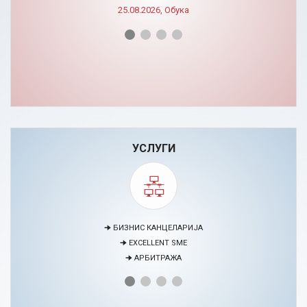
УСЛУГИ
🠊 МЕДИЈАЦИЈА
🠊 ПРОЕКТИ
🠊 ЦЕНТАР ЗА ЕДУКАЦИЈА И РАЗВОЈ НА ЧОВЕЧКИ РЕСУРСИ