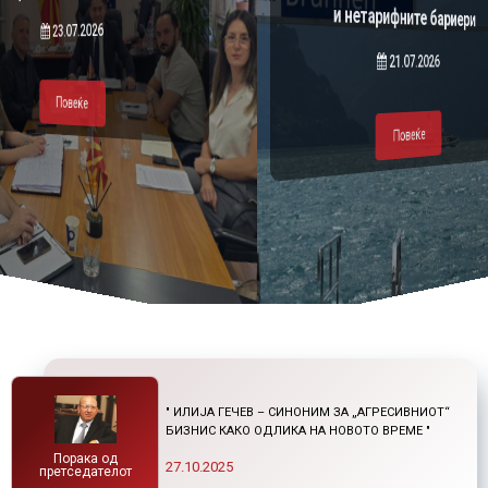
и нетарифните бариери
23.07.2026
Повеќе
Повеќе
21.07.2026
Повеќе
Повеќе
" ИЛИЈА ГЕЧЕВ – СИНОНИМ ЗА „АГРЕСИВНИОТ“
БИЗНИС КАКО ОДЛИКА НА НОВОТО ВРЕМЕ "
Порака од
27.10.2025
претседателот