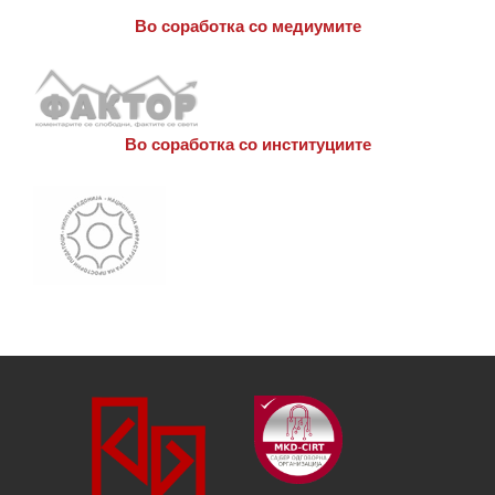
Во соработка со медиумите
Во соработка со институциите