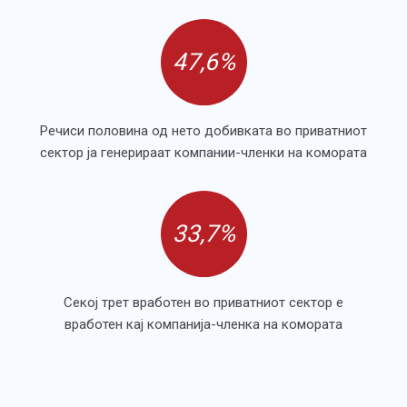
47,6%
Речиси половина од нето добивката во приватниот
сектор ја генерираат компании-членки на комората
33,7%
Секој трет вработен во приватниот сектор е
вработен кај компанија-членка на комората