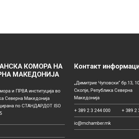
АНСКА КОМОРА НА
Контакт информац
РНА МАКЕДОНИЈА
„Димитрие Чуповски“ бр.13, 1
Скопје, Република Северна
мора и ПРВА институција во
Македонија
ка Северна Македонија
цирана по СТАНДАРДОТ ISO
+ 389 2 3 244 000
+ 389 2 
5
ic@mchamber.mk