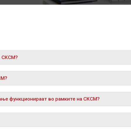
а СКСМ?
СМ?
ање функционираат во рамките на СКСМ?