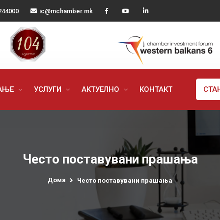
244000
ic@mchamber.mk
РАЊЕ
УСЛУГИ
АКТУЕЛНО
КОНТАКТ
СТА
Често поставувани прашања
Дома
Често поставувани прашања