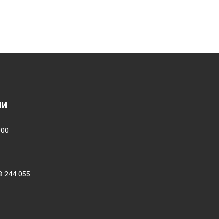
ии
000
3 244 055