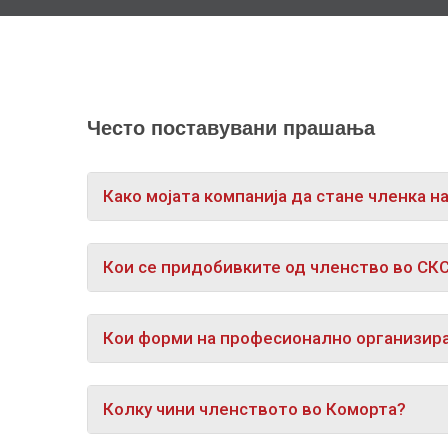
Често поставувани прашања
Како мојата компанија да стане членка н
Кои се придобивките од членство во СК
Кои форми на професионално организир
Колку чини членството во Коморта?