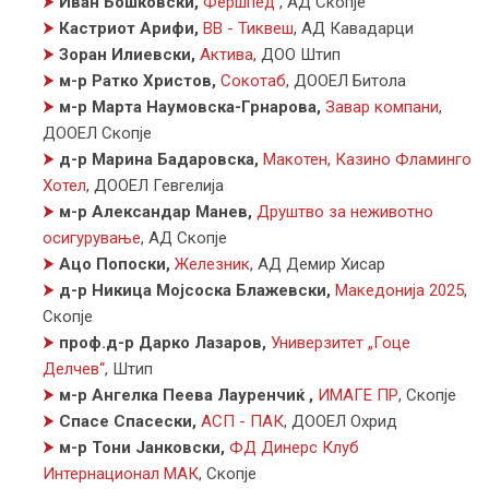
⮞
Иван Бошковски,
Фершпед
,
АД Скопје
⮞
Кастриот Арифи,
ВВ - Тиквеш
,
АД Кавадарци
⮞
Зоран Илиевски,
Актива
,
ДОО Штип
⮞
м-р Ратко Христов,
Сокотаб
,
ДООЕЛ Битола
⮞
м-р Марта Наумовска-Грнарова,
Завар компани
,
ДООЕЛ Скопје
⮞
д-р Марина Бадаровска,
Макотен, Казино Фламинго
Хотел
,
ДООЕЛ Гевгелија
⮞
м-р Александар Манев,
Друштво за неживотно
осигурување
,
АД Скопје
⮞
Ацо Попоски,
Железник
,
АД Демир Хисар
⮞
д-р Никица Мојсоска Блажевски,
Македонија 2025
,
Скопје
⮞
проф.д-р Дарко Лазаров,
Универзитет „Гоце
Делчев“
,
Штип
⮞
м-р Ангелка Пеева Лауренчиќ ,
ИМАГЕ ПР
,
Скопје
⮞
Спасе Спасески,
АСП - ПАК
,
ДООЕЛ Охрид
⮞
м-р Тони Јанковски,
ФД Динерс Клуб
Интернационал МАК
,
Скопје