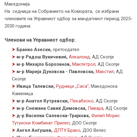
Македонија.
На седница на Собранието на Комората, се избрани
членовите на Управниот одбор за мандатниот период 2025-
2030 година.
Членови на Управниот одбор:
⮞
Бранко Азески,
претседател
⮞
м-р Радош Вукичевиќ,
Алкалоид
,
АД Скопје
⮞
м-р Михајло Борозанов,
Макпетрол
,
АД Скопје
⮞
м-р Марија Дуковска - Павловска,
Макстил
,
АД
Скопје
⮞
Ивица Талевски,
Рудници „Саса“
,
Македонска
Каменица
⮞
м-р Анатол Кутревски,
Пекабеско
,
АД Скопје
⮞
м-р Снежана Савиќ Димовска,
Пивара
,
АД Скопје
⮞
д-р Василка Салевска-Трајкова,
Филип Морис
Тутунски Комбинат Прилеп
,
ДОО Скопје
⮞
Ангел Анѓушев,
ДПТУ Брако
,
ДОО Велес