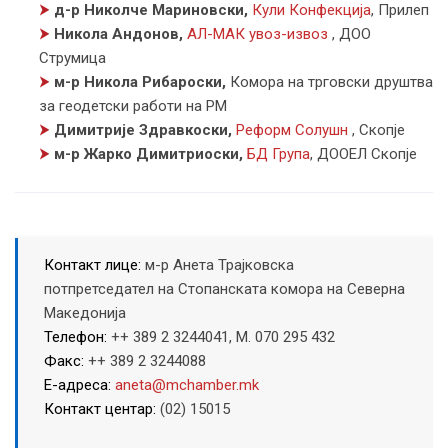
⮞
д-р Николче Мариновски,
Кули Конфекција
,
Прилеп
⮞
Никола Андонов,
АЛ-МАК увоз-извоз
,
ДОО
Струмица
⮞
м-р Никола Рибароски,
Комора на трговски друштва
за геодетски работи на РМ
⮞
Димитрије Здравкоски,
Реформ Солушн
,
Скопје
⮞
м-р Жарко Димитриоски,
БД Група
,
ДООЕЛ Скопје
Контакт лице:
м-р Анета Трајковска
потпретседател на Стопанската комора на Северна
Македонија
Телефон:
++ 389 2 3244041, M. 070 295 432
Факс:
++ 389 2 3244088
Е-адреса:
aneta@mchamber.mk
Контакт центар:
(02) 15015