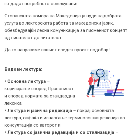
го дадат потребното освежување.
Стопанската комора на Македонија ја нуди најдобрата
услуга во лекторската работа за македонски јазик,
обезбедувајќи лесна комуникација за писмениот концепт
од писателот до читателот.
Да го направиме вашиот следен проект подобар!
Видови лектура:
• Основна лектура
–
коригирање според Правописот
и според нормата за стандардна
лексика;
• Лектура и јазична редакција
– покрај основната
лектура, опфаќа и изнаоѓање терминолошки решенија во
консултација со авторот и
• Лектура со јазична редакција и со стилизација
–