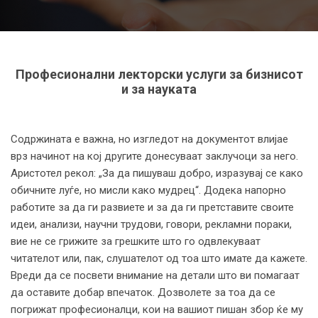
Професионални лекторски услуги за бизнисот
и за науката
Содржината е важна, но изгледот на документот влијае
врз начинот на кој другите донесуваат заклучоци за него.
Аристотел рекол: „За да пишуваш добро, изразувај се како
обичните луѓе, но мисли како мудрец“. Додека напорно
работите за да ги развиете и за да ги претставите своите
идеи, анализи, научни трудови, говори, рекламни пораки,
вие не се грижите за грешките што го одвлекуваат
читателот или, пак, слушателот од тоа што имате да кажете.
Вреди да се посвети внимание на детали што ви помагаат
да оставите добар впечаток. Дозволете за тоа да се
погрижат професионалци, кои на вашиот пишан збор ќе му