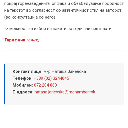
покрај горенаведените, опфаќа и обезбедување проодност
на текстот во согласност со автентичниот стил на авторот
(во консултација со него)
-> можност за избор на пакети со годишни претплати
Тарифник
(линк)
Контакт лице:
м-р Наташа Јаневска
Телефон:
+389 (02) 3244045
Мобилен:
072 204 860
Е-адреса:
natasa.janevska@mchamber.mk