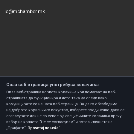
ic@mchamber.mk
Оваа веб страница употребува колачиња
Оваа веб-страница користи колачиња кои помагаат на веб-
страницата да функционира и исто така да следи како
комуницирате со нашата веб-страница. За да го обезбедиме
најдоброто корисничко искуство, изберете поединечно дали се
согласувате или не со секое од специфичните колачиња преку
избор на копчето "Не се согласувам" и потоа кликнете на
„Прифати“.
Прочитај повеќе'
.
Copyright © 2026 Developed by
Unet
. All rights reserved.