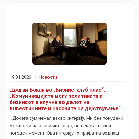
19.01.2026
|
Новости
Драган Бокан во „Бизнис-клуб плус“:
„Комуникацијата меѓу политиката и
бизнисот е клучна во делот на
инвестициите и насоките на дејствување“
„Досега сум немал вакво интервју. Ми беа понудени
можности за разни интервјуа, но секогаш чекав
погоден момент. Ова интервју го прифатив веднаш