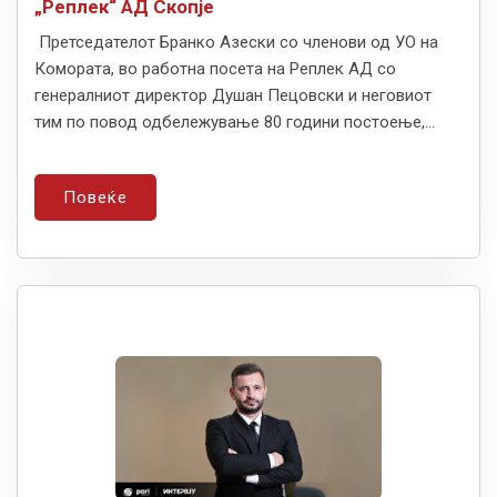
„Реплек“ АД Скопје
Претседателот Бранко Азески со членови од УО на
Комората, во работна посета на Реплек АД со
генералниот директор Душан Пецовски и неговиот
тим по повод одбележување 80 години постоење,...
Повеќе