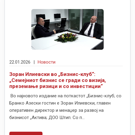
22.01.2026
|
Новости
Зоран Илиевски во „Бизнис-клуб“:
„Семејниот бизнис се гради со визија,
преземање ризици и со инвестиции“
Во најновото издание на поткастот „Бизнис-клуб; со
Бранко Азески гостин е Зоран Илиевски, главен
оперативен директор и менаџер за развој на
бизнисот „Актива; ДОО Штип. Со п...