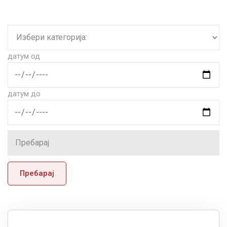
датум од
датум до
Пребарај