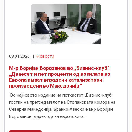
08.01.2026
|
Новости
М-р Боријан Борозанов во „Бизнис-клуб“:
„Дваесет и пет проценти од возилата во
Европа имаат вградени катализатори
произведени во Македонија “
Во најновото издание на поткастот „Бизнис-клуб;
гостин на претседателот на Стопанската комора на
Северна Македонија, Бранко Азески е м-р Боријан
Борозанов, директор за европски о...