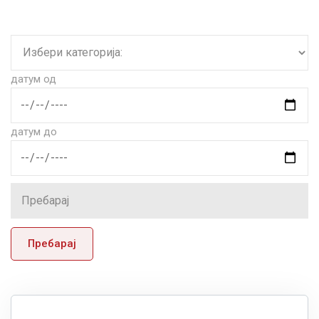
датум од
датум до
Пребарај