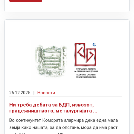
26.12.2025
|
Новости
Ни треба дебата за БДП, извозот,
градежништвото, металургијата ...
Во континуитет Комората алармира дека една мала
земја како нашата, за да опстане, мора да има раст