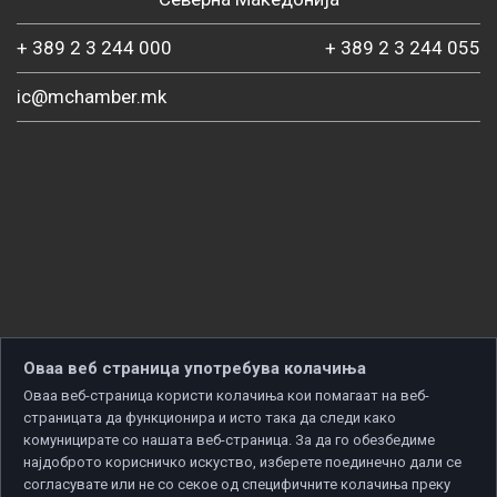
+ 389 2 3 244 000
+ 389 2 3 244 055
ic@mchamber.mk
Оваа веб страница употребува колачиња
Оваа веб-страница користи колачиња кои помагаат на веб-
страницата да функционира и исто така да следи како
комуницирате со нашата веб-страница. За да го обезбедиме
најдоброто корисничко искуство, изберете поединечно дали се
согласувате или не со секое од специфичните колачиња преку