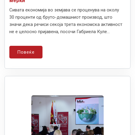
мерки
Сивата економија во земјава се проценува на околу
30 проценти од бруто-домашниот производ, што
значи дека речиси секоја трета економска активност
не е целосно пријавена, посочи Габриела Куле...
Повеќе