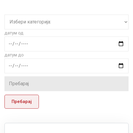
датум од
датум до
Пребарај