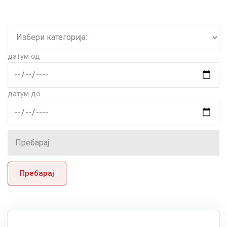
датум од
датум до
Пребарај