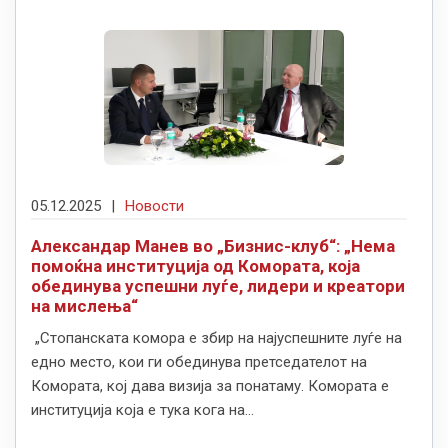
05.12.2025
|
Новости
Александар Манев во „Бизнис-клуб“: „Нема
помоќна институција од Комората, која
обединува успешни луѓе, лидери и креатори
на мислења“
„Стопанската комора е збир на најуспешните луѓе на
едно место, кои ги обединува претседателот на
Комората, кој дава визија за понатаму. Комората е
институција која е тука кога на...