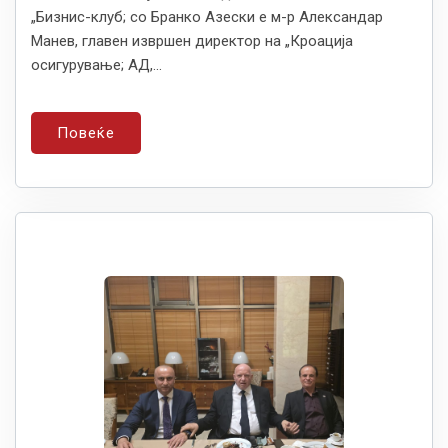
„Бизнис-клуб; со Бранко Азески е м-р Александар
Манев, главен извршен директор на „Кроација
осигурување; АД,...
Повеќе