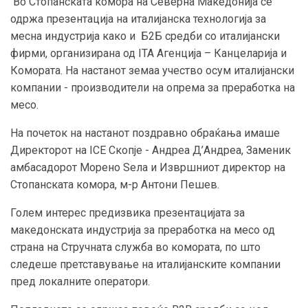
Во Стопанската комора на Северна Македонија се
одржа презентација на италијанска технологија за
месна индустрија како и Б2Б средби со италијански
фирми, организирана од ITA Агенција – Канцеларија и
Комората. На настанот земаа учество осум италијански
компании - производители на опрема за преработка на
месо.
На почеток на настанот поздравно обраќања имаше
Директорот на ICE Скопје - Андреа Д’Андреа, Заменик
амбасадорот Морено Ѕела и Извршниот директор на
Стопанската комора, м-р Антони Пешев.
Голем интерес предизвика презентацијата за
македонската индустрија за преработка на месо од
страна на Стручната служба во комората, по што
следеше претставување на италијанските компании
пред локалните оператори.