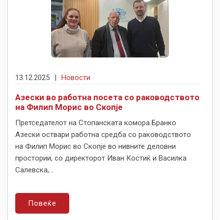
13.12.2025
|
Новости
Азески во работна посета со раководството
на Филип Морис во Скопје
Претседателот на Стопанската комора Бранко
Азески оствари работна средба со раководството
на Филип Морис во Скопје во нивните деловни
простории, со директорот Иван Костиќ и Василка
Салевска,...
Повеќе