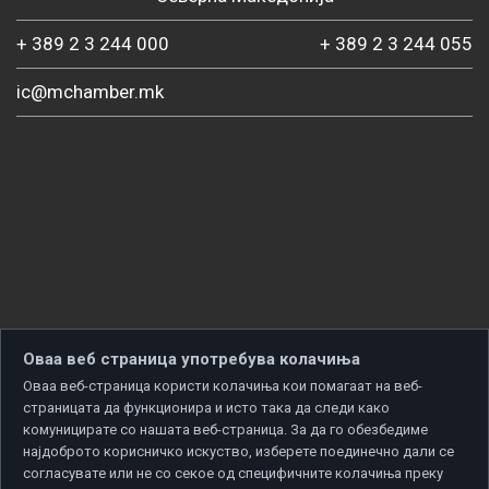
+ 389 2 3 244 000
+ 389 2 3 244 055
ic@mchamber.mk
Оваа веб страница употребува колачиња
Оваа веб-страница користи колачиња кои помагаат на веб-
страницата да функционира и исто така да следи како
комуницирате со нашата веб-страница. За да го обезбедиме
најдоброто корисничко искуство, изберете поединечно дали се
согласувате или не со секое од специфичните колачиња преку