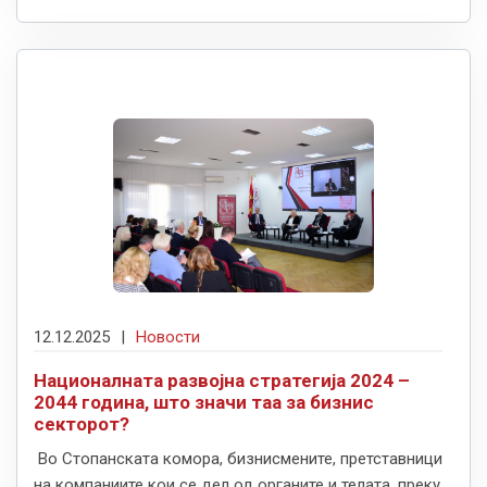
12.12.2025
|
Новости
Националната развојна стратегија 2024 –
2044 година, што значи таа за бизнис
секторот?
Во Стопанската комора, бизнисмените, претставници
на компаниите кои се дел од органите и телата, преку