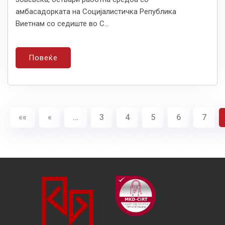
амбасадорката на Социјалистичка Република
Виетнам со седиште во С...
Повеќе
««
«
…
3
4
5
6
7