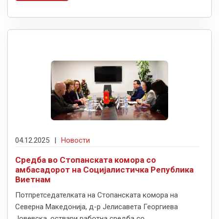
04.12.2025
|
Новости
Средба во Стопанската комора со
амбасадорот на Социјалистичка Република
Виетнам
Потпретседателката на Стопанската комора на
Северна Македонија, д-р Јелисавета Георгиева
Јовевска, оствари работна средба со