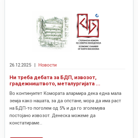
26.12.2025
|
Новости
Ни треба дебата за БДП, извозот,
градежништвото, металургијата ...
Во континуитет Комората алармира дека една мала
земја како нашата, за да опстане, мора да има раст
на БДП-то поголем од 5% и да го зголемува
постојано извозот. Денеска можеме да
констатираме...