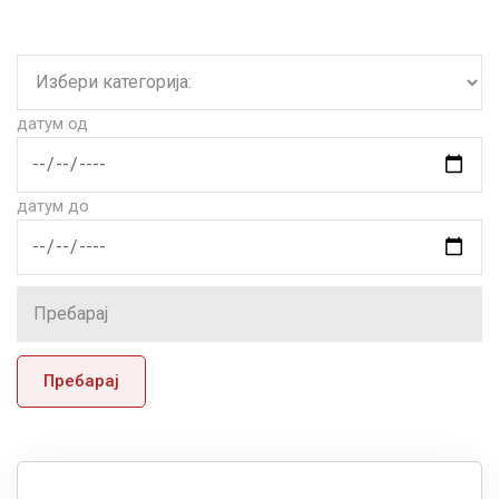
датум од
датум до
Пребарај