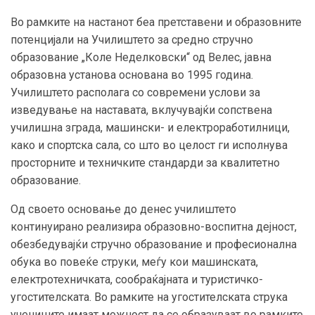
Во рамките на настанот беа претставени и образовните
потенцијали на Училиштето за средно стручно
образование „Коле Неделковски“ од Велес, јавна
образовна установа основана во 1995 година.
Училиштето располага со современи услови за
изведување на наставата, вклучувајќи сопствена
училишна зграда, машински- и електроработилници,
како и спортска сала, со што во целост ги исполнува
просторните и техничките стандарди за квалитетно
образование.
Од своето основање до денес училиштето
континуирано реализира образовно-воспитна дејност,
обезбедувајќи стручно образование и професионална
обука во повеќе струки, меѓу кои машинската,
електротехничката, сообраќајната и туристичко-
угостителската. Во рамките на угостителската струка
учениците имаат можност да се образуваат во рамките