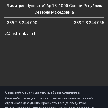
„Димитрие Чуповски“ бр.13, 1000 Скопје, Република
Северна Македонија
+ 389 2 3 244 000
+ 389 2 3 244 055
ic@mchamber.mk
Оваа веб страница употребува колачиња
Оваа веб-страница користи колачиња кои помагаат на веб-
страницата да функционира и исто така да следи како
комуницирате со нашата веб-страница. За да го обезбедиме