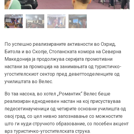
По успешно реализираните активности во Охрид,
Битола и во Скопје, Стопанската комора на Северна
Македонија ја продолжува серијата промотивни
настани за промоција на занимањата од туристичко-
угостителскиот сектор пред деветтооделенците од
училиштата во Велес.
Во таа насока, во хотел „Романтик“ Велес беше
реализиран еднодневен настан на кој присуствуваа
педесетинаученици од четирите основни училишта од
овој град, со цел нивно запознавање со можностите
што ги нуди стручното образование, со посебен акцент
врз туристичко-угостителската струка.