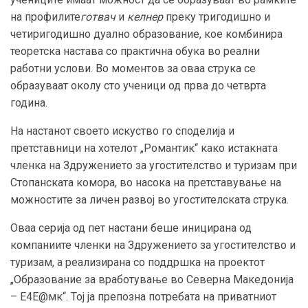
на профилите
готвач
и
келнер
преку тригодишно и
четиригодишно дуално образование, кое комбинира
теоретска настава со практична обука во реални
работни услови. Во моментов за оваа струка се
образуваат околу сто ученици од прва до четврта
година.
На настанот своето искуство го споделија и
претставници на хотелот „Романтик“ како истакната
членка на Здружението за угостителство и туризам при
Стопанската комора, во насока на претставување на
можностите за личен развој во угостителската струка.
Оваа серија од пет настани беше иницирана од
компаниите членки на Здружението за угостителство и
туризам, а реализирана со поддршка на проектот
„Образование за вработување во Северна Македонија
– Е4Е@мк“. Тој ја препозна потребата на приватниот