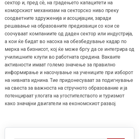
сектор и, пред сѐ, на градењето капацитети на
коморскиот механизам на секторско ниво преку
соодветните здруженија и асоцијации, заради
решавање на образовните предизвици со кои се
соочуваат компаниите од даден сектор или индустрија,
а кои ќе бидат во насока на обезбедување кадар по
мерка на бизнисот, кој ќе може бргу да се интегрира од
училишните клупи во работната средина. Ваквите
активности имаат големо значење за правилно
информирање и насочување на учениците при изборот
на нивната иднина. Тие придонесуваат за подигнување
на свеста за важноста на стручното образование и ја
потенцираат улогата на угостителството и туризмот
како значајни двигатели на економскиот развој.