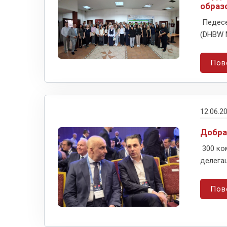
образ
Педесе
(DHBW M
Пов
12.06.2
Добра
300 ко
делегац
Пов