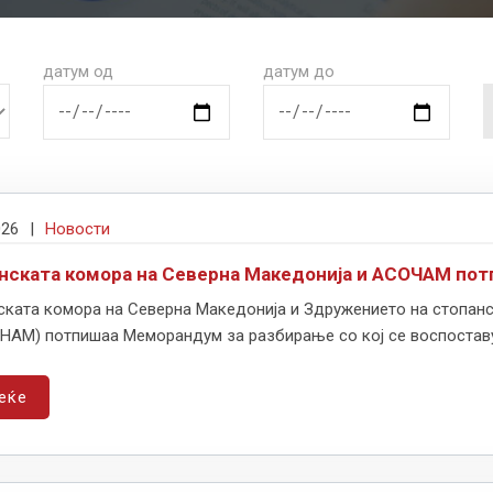
датум од
датум до
026
|
Новости
нската комора на Северна Македонија и АСОЧАМ по
ската комора на Северна Македонија и Здружението на стопанс
HAM) потпишаа Меморандум за разбирање со кој се воспоставув
еќе