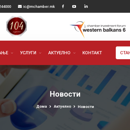
244000
ic@mchamber.mk
РАЊЕ
УСЛУГИ
АКТУЕЛНО
КОНТАКТ
СТА
Новости
Дома
Актуелно
Новости