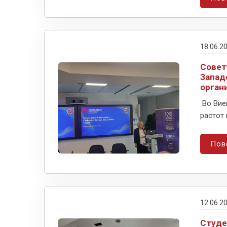
18.06.2
Совет
Запад
орган
Во Вие
растот 
Пов
12.06.2
Студе