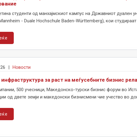
ование
тина студенти од манхајмскиот кампус на Државниот дуален ун
annheim - Duale Hochschule Baden-Württemberg), кои студираат 
еќе
026
|
Новости
 инфраструктура за раст на меѓусебните бизнис рел
мпании, 500 учесници, Македонско-турски бизнис форум во Иста
ии од двете земји и македонски бизнисмени чие учество во до
еќе