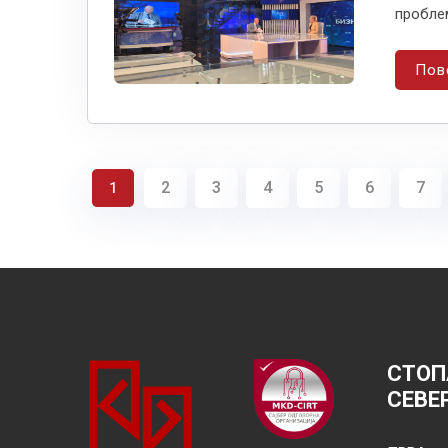
проблем
Пов
2
3
4
5
6
7
1
СТОП
СЕВЕ