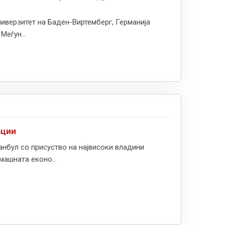
иверзитет на Баден-Виртемберг, Германија
Меѓун...
ации
нбул со присуство на највисоки владини
машната еконо...