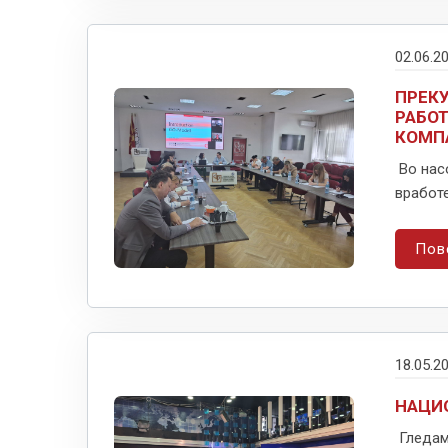
02.06.2
ПРЕК
РАБО
КОМП
Во нас
вработе
Пов
18.05.2
НАЦИО
Гледам 