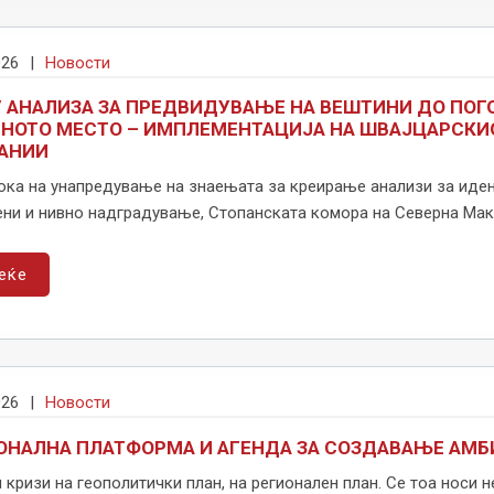
026
|
Новости
У АНАЛИЗА ЗА ПРЕДВИДУВАЊЕ НА ВЕШТИНИ ДО ПО
ТНОТО МЕСТО – ИМПЛЕМЕНТАЦИЈА НА ШВАЈЦАРСКИ
АНИИ
ока на унапредување на знаењата за креирање анализи за иден
ни и нивно надградување, Стопанската комора на Северна Макед
еќе
026
|
Новости
НАЛНА ПЛАТФОРМА И АГЕНДА ЗА СОЗДАВАЊЕ АМБИ
кризи на геополитички план, на регионален план. Се тоа носи 