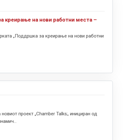
а креирање на нови работни места –
рката „Поддршка за креирање на нови работни
новиот проект „Chamber Talks;, инициран од
намич...