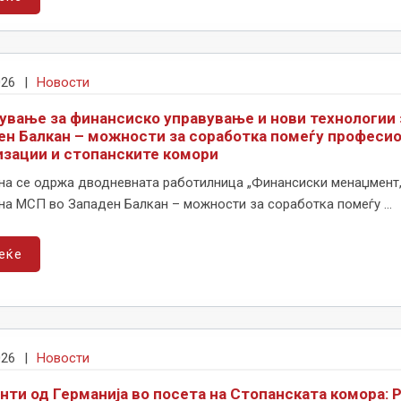
026
|
Новости
ување за финансиско управување и нови технологии 
ен Балкан – можности за соработка помеѓу професи
изации и стопанските комори
на се одржа дводневната работилница „Финансиски менаџмент,
на МСП во Западен Балкан – можности за соработка помеѓу ...
еќе
026
|
Новости
нти од Германија во посета на Стопанската комора: 