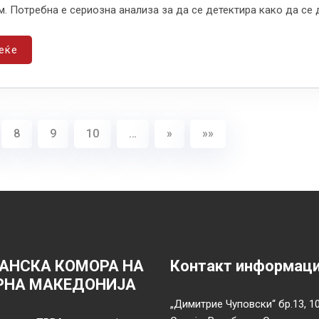
. Потребна е сериозна анализа за да се детектира како да се д
еќе
8
9
10
…
»
»»
АНСКА КОМОРА НА
Контакт информац
РНА МАКЕДОНИЈА
„Димитрие Чуповски“ бр.13, 1