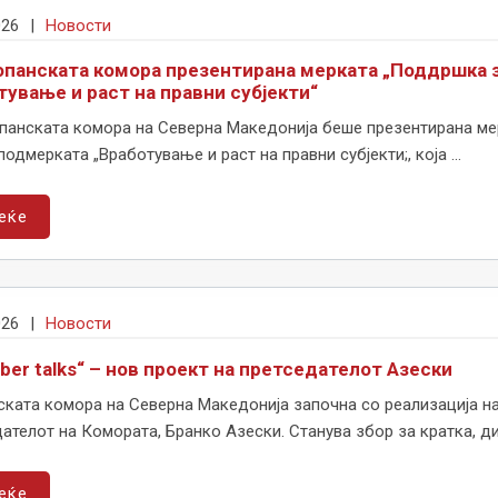
026
|
Новости
опанската комора презентирана мерката „Поддршка з
тување и раст на правни субјекти“
панската комора на Северна Македонија беше презентирана ме
подмерката „Вработување и раст на правни субјекти;, која ...
еќе
026
|
Новости
ber talks“ – нов проект на претседателот Азески
ката комора на Северна Македонија започна со реализација на 
ателот на Комората, Бранко Азески. Станува збор за кратка, ди
еќе