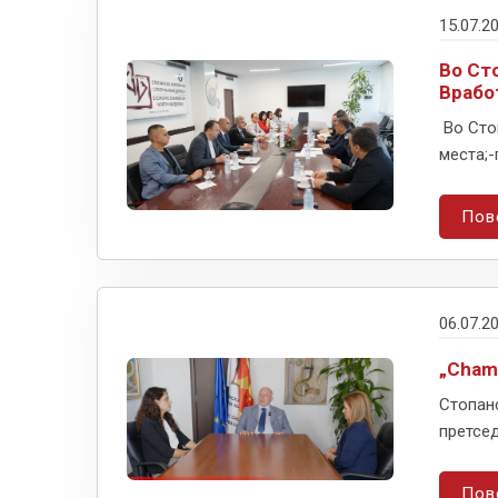
15.07.2
Во Ст
Врабо
Во Сто
места;-
Пов
06.07.2
„Cham
Стопанс
претсед
Пов