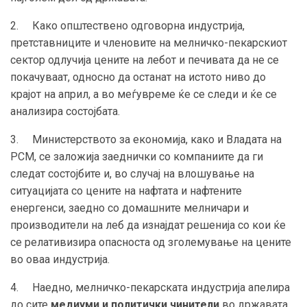
2. Како општествено одговорна индустрија,
претставниците и членовите на мелничко-пекарскиот
сектор одлучија цените на лебот и печивата да не се
покачуваат, односно да останат на истото ниво до
крајот на април, а во меѓувреме ќе се следи и ќе се
анализира состојбата.
3. Министерството за економија, како и Владата на
РСМ, се заложија заеднички со компаниите да ги
следат состојбите и, во случај на влошување на
ситуацијата со цените на нафтата и нафтените
енергенси, заедно со домашните мелничари и
производители на леб да изнајдат решенија со кои ќе
се релативизира опасноста од зголемување на цените
во оваа индустрија.
4. Наедно, мелничко-пекарската индустрија апелира
до сите
медиуми и политички чинители
во државата