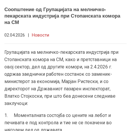
Соопштение од Групацијата на мелничко-
пекарската индустрија при Стопанската комора
на СМ
02.04.2026
|
Новости
Групацијата на мелничко-пекарската индустрија при
Стопанската комора на СМ, како и претставници на
овој сектор, дел од другите комори, на 2.4.2026 г.
одржаа заеднички работен состанок со заменик-
министерот за економија, Марјан Ристески, и со
директорот на Државниот пазарен инспекторат,
Влатко Стојкоски, при што беа донесени следниве
заклучоци:
1. Моменталната состојба со цените на лебот и
печивата е под контрола и тие не се покачени во
најголем дел од државата.