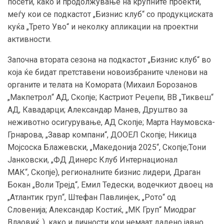
посети, како и продолжување на крупните проекти,
меѓу кои се подкастот „Бизнис клуб“ со продукциската
куќа „Трето Уво“ и неколку апликации на проектни
активности.
Започна втората сезона на подкастот „Бизнис клуб“ во
која ќе бидат претставени новоизбраните членови на
органите и телата на Комората (Михаил Борозанов
„Макпетрол“ АД, Скопје; Кастриот Реџепи, ВВ „Тиквеш“
АД, Кавадарци; Александар Манев, Друштво за
неживотно осигурување, АД Скопје; Марта Наумовска-
Грнарова, „Завар компани“, ДООЕЛ Скопје; Никица
Мојсоска Блажевски, „Македонија 2025“, Скопје;Тони
Јанковски, „ФД Динерс Клуб Интернационал
МАК“, Скопје), регионалните бизнис лидери, Драган
Бокан „Воли Трејд“, Емил Тедески, водечкиот двоец на
„Атлантик груп“, Штефан Павлинјек, „Рото“ од
Словенија; Александар Костиќ, „МК Груп“ Миодраг
Влаовиќ..), како и личности кои немаат дадено јавно