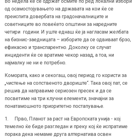
Во недела ќе се одржат осмите по ред локални избори
од осамостојувањето на државата на кои ќе се
преиспита довербата на градоначалниците и
советниците во повеќето општини за наредните
четири години. И уште еднаш ќе ја нагласам желбата
на бизнис-заедницата – изборите да се одвиваат брзо,
ефикасно и транспарентно. Доколку се случат
инциденти ќе се вратиме чекор назад, а тоа, ни
најмалку не ни е потребно.
Комората, како и секогаш, овој период го користи за
„чистење на сопственото двориште“. Така овој пат, се
решив да направиме сериозен пресек и да се
посветиме на три клучни елементи, значајни за
понатамошното приоритетно постапување.
1. Прво, Планот за раст на Европската унија - кој
темелно ќе биде разгледан и преку кој ќе испратиме
порака дека немаме друга алтернатива освен