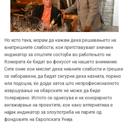
Но исто така, морам да кажам дека решавањето на
внатрешните слабости, кои претставуваат значаен
индикатор за општите состојби во работењето на
Комората ќе бидат во фокусот на нашето внимание.
Сите оние кои мислат дека нивните слабости и грешки
се заборавени, да бидат сигурни дека казната, порано
или подоцна, ќе дојде затоа што непрофесионалното
извршување на обврските не може да биде
толерирано. Истото се однесува и на хонорарното
ангажирање на проектите, кое како алтернатива е
најјак индикатор за злоупотреба на парите од
фондовите на Европската Унија.