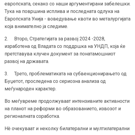
европската, секако со наши аргументирани забелешки.
Тука на површина исплива и последната одлука на
Европската Унија - воведување квоти во металургијата
која внимателно ја следиме.
2. Второ, Стратегијата за развој 2024 -2028,
изработена од Владата со поддршка на УНДП, која ќе
претставува клучен документ за понатамошниот
развој на државата.
3. Трето, проблематиката на субвенционирањето од
Буџетот, проследена со сериозна анализа од
меѓународен карактер.
Во меѓувреме продолжуваат интензивните активности
на планот на реформи во образованието, извозот и
регионалната соработка.
Нè очекуваат и неколку билатерални и мултилатерални