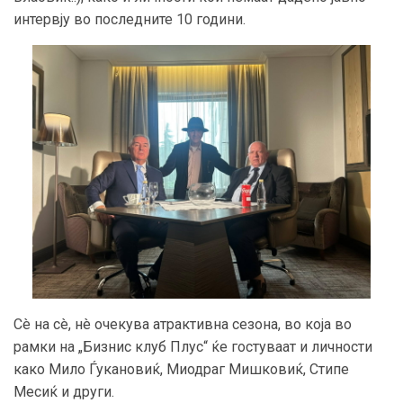
интервју во последните 10 години.
Сè на сè, нè очекува атрактивна сезона, во која во
рамки на „Бизнис клуб Плус“ ќе гостуваат и личности
како Мило Ѓукановиќ, Миодраг Мишковиќ, Стипе
Месиќ и други.