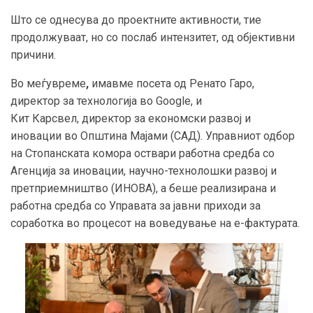
Што се однесува до проектните активности, тие
продолжуваат, но со послаб интензитет, од објективни
причини.
Во меѓувреме
,
имавме посета од Ренато Гаро,
директор за технологија во Google, и
Кит Карсвел, директор за економски развој и
иновации во Општина Мајами (САД). Управниот одбор
на Стопанската комора оствари работна средба со
Агенција за иновации, научно-технолошки развој и
претприемништво (ИНОВА), а беше реализирана и
работна средба со Управата за јавни приходи за
соработка во процесот на воведување на е-фактурата.