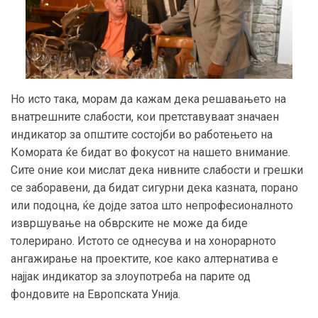
Но исто така, морам да кажам дека решавањето на
внатрешните слабости, кои претставуваат значаен
индикатор за општите состојби во работењето на
Комората ќе бидат во фокусот на нашето внимание.
Сите оние кои мислат дека нивните слабости и грешки
се заборавени, да бидат сигурни дека казната, порано
или подоцна, ќе дојде затоа што непрофесионалното
извршување на обврските не може да биде
толерирано. Истото се однесува и на хонорарното
ангажирање на проектите, кое како алтернатива е
најјак индикатор за злоупотреба на парите од
фондовите на Европската Унија.