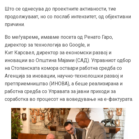
Што се однесува до проектните активности, тие
продолжуваат, но со послаб интензитет, од објективни
причини.
Во меѓувреме
,
имавме посета од Ренато Гаро,
директор за технологија во Google, и
Кит Карсвел, директор за економски развој и
иновации во Општина Мајами (САД). Управниот одбор
на Стопанската комора оствари работна средба со
Агенција за иновации, научно-технолошки развој и
претприемништво (ИНОВА), а беше реализирана и
работна средба со Управата за јавни приходи за
соработка во процесот на воведување на е-фактурата.