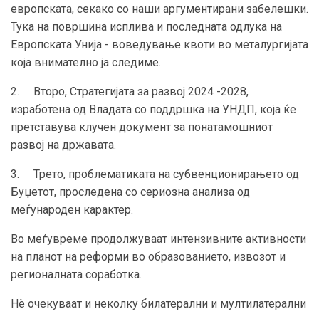
европската, секако со наши аргументирани забелешки.
Тука на површина исплива и последната одлука на
Европската Унија - воведување квоти во металургијата
која внимателно ја следиме.
2. Второ, Стратегијата за развој 2024 -2028,
изработена од Владата со поддршка на УНДП, која ќе
претставува клучен документ за понатамошниот
развој на државата.
3. Трето, проблематиката на субвенционирањето од
Буџетот, проследена со сериозна анализа од
меѓународен карактер.
Во меѓувреме продолжуваат интензивните активности
на планот на реформи во образованието, извозот и
регионалната соработка.
Нè очекуваат и неколку билатерални и мултилатерални