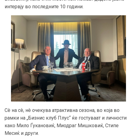
интервју во последните 10 години.
Сè на сè, нè очекува атрактивна сезона, во која во
рамки на „Бизнис клуб Плус“ ќе гостуваат и личности
како Мило Ѓукановиќ, Миодраг Мишковиќ, Стипе
Месиќ и други.