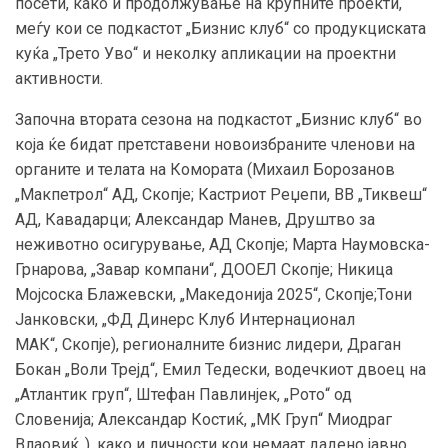
посети, како и продолжување на крупните проекти,
меѓу кои се подкастот „Бизнис клуб“ со продукциската
куќа „Трето Уво“ и неколку апликации на проектни
активности.
Започна втората сезона на подкастот „Бизнис клуб“ во
која ќе бидат претставени новоизбраните членови на
органите и телата на Комората (Михаил Борозанов
„Макпетрол“ АД, Скопје; Кастриот Реџепи, ВВ „Тиквеш“
АД, Кавадарци; Александар Манев, Друштво за
неживотно осигурување, АД Скопје; Марта Наумовска-
Грнарова, „Завар компани“, ДООЕЛ Скопје; Никица
Мојсоска Блажевски, „Македонија 2025“, Скопје;Тони
Јанковски, „ФД Динерс Клуб Интернационал
МАК“, Скопје), регионалните бизнис лидери, Драган
Бокан „Воли Трејд“, Емил Тедески, водечкиот двоец на
„Атлантик груп“, Штефан Павлинјек, „Рото“ од
Словенија; Александар Костиќ, „МК Груп“ Миодраг
Влаовиќ..), како и личности кои немаат дадено јавно