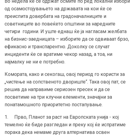
Во недела ќе се одржат осмите по ред локални избори
од осамостојувањето на државата на кои ќе се
преиспита довербата на градоначалниците и
советниците во повеќето општини за наредните
четири години. И уште еднаш ќе ја нагласам желбата
на бизнис-заедницата – изборите да се одвиваат брзо,
ефикасно и транспарентно. Доколку се случат
инциденти ќе се вратиме чекор назад, а тоа, ни
најмалку не ни е потребно.
Комората, како и секогаш, овој период го користи за
„чистење на сопственото двориште“. Така овој пат, се
решив да направиме сериозен пресек и да се
посветиме на три клучни елементи, значајни за
понатамошното приоритетно постапување.
1. Прво, Планот за раст на Европската унија - кој
темелно ќе биде разгледан и преку кој ќе испратиме
порака дека немаме друга алтернатива освен