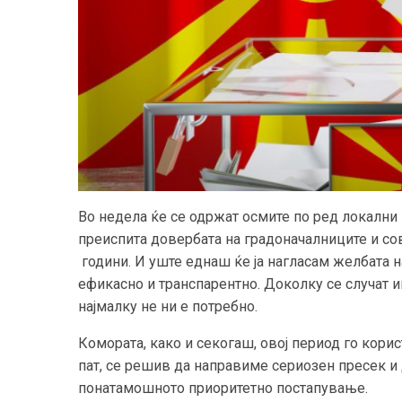
Во недела ќе се одржат осмите по ред локални 
преиспита довербата на градоначалниците и со
години. И уште еднаш ќе ја нагласам желбата н
ефикасно и транспарентно. Доколку се случат ин
најмалку не ни е потребно.
Комората, како и секогаш, овој период го корис
пат, се решив да направиме сериозен пресек и 
понатамошното приоритетно постапување.