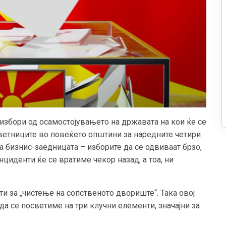
избори од осамостојувањето на државата на кои ќе се
ветниците во повеќето општини за наредните четири
а бизнис-заедницата – изборите да се одвиваат брзо,
циденти ќе се вратиме чекор назад, а тоа, ни
ти за „чистење на сопственото двориште“. Така овој
да се посветиме на три клучни елементи, значајни за