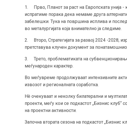
1. Прво, Планот за раст на Европската унија - 
испратиме порака дека немаме друга алтернати
забелешки. Тука на површина исплива и послед
во металургијата која внимателно ја следиме.
2. Второ, Стратегијата за развој 2024 -2028, и
претставува клучен документ за понатамошниот
3. Трето, проблематиката на субвенционирањет
меѓународен карактер.
Во меѓувреме продолжуваат интензивните акти
извозот и регионалната соработка.
Нè очекуваат и неколку билатерални и мултила
проекти, меѓу кои се подкастот „Бизнис клуб“ с
на проектни активности.
Започна втората сезона на подкастот „Бизнис к