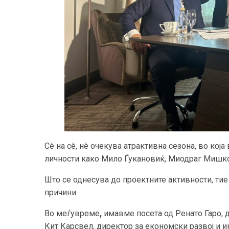
Сè на сè, нè очекува атрактивна сезона, во која
личности како Мило Ѓукановиќ, Миодраг Мишко
Што се однесува до проектните активности, тие
причини.
Во меѓувреме
,
имавме посета од Ренато Гаро, д
Кит Карсвел, директор за економски развој и 