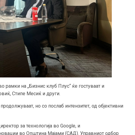
 во рамки на „Бизнис клуб Плус“ ќе гостуваат и
виќ, Стипе Месиќ и други.
 продолжуваат, но со послаб интензитет, од објективни
иректор за технологија во Google, и
иновации во Општина Мајами (САД). Управниот одбор