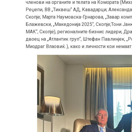
членови на органите и телата на Комората (Мих
Реџепи, ВВ „Тиквеш“ АД, Кавадарци; Александ
Скопје; Марта Наумовска-Грнарова, „Завар ком
Блажевски, „Македонија 2025“, Скопје;Тони Ја
МАК“, Скопје), регионалните бизнис лидери, Дра
двоец на „Атлантик груп“, Штефан Павлинјек, „Р
Миодраг Влаовиќ..), како и личности кои немаат