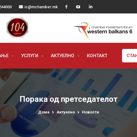
244000
ic@mchamber.mk
РАЊЕ
УСЛУГИ
АКТУЕЛНО
КОНТАКТ
СТА
Порака од претседателот
Дома
Актуелно
Новости