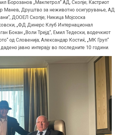
аил Борозанов „Макпетрол“ АД, Скопје; Кастриот
ар Манев, Друштво за неживотно осигурување, АД
пани“, ДООЕЛ Скопје; Никица Мојсоска
нковски, „ФД Динерс Клуб Интернационал
ган Бокан „Воли Трејд“, Емил Тедески, водечкиот
ото“ од Словенија; Александар Костиќ, „МК Груп“
 дадено јавно интервју во последните 10 години.