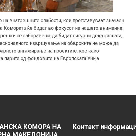
 на внатрешните слабости, кои претставуваат значаен
на Комората ќе бидат во фокусот на нашето внимание.
грешки се заборавени, да бидат сигурни дека казната,
офесионалното извршување на обврските не може да
рарното ангажирање на проектите, кое како
на парите од фондовите на Европската Унија.
АНСКА КОМОРА НА
Контакт информац
РНА МАКЕДОНИЈА