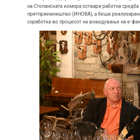
на Стопанската комора оствари работна средба 
претприемништво (ИНОВА), а беше реализирана 
соработка во процесот на воведување на е-фак