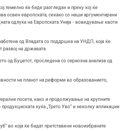
кој темелно ќе биде разгледан и преку кој ќе
ва освен европската, секако со наши аргументирани
ната одлука на Европската Унија - воведување квоти
зработена од Владата со поддршка на УНДП, која ќе
 развој на државата.
о од Буџетот, проследена со сериозна анализа од
вности на планот на реформи во образованието,
терални посети, како и продолжување на крупните
о продукциската куќа „Трето Уво“ и неколку апликации
луб“ во која ќе бидат претставени новоизбраните