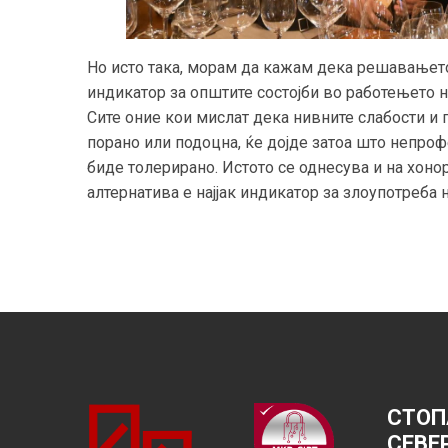
Но исто така, морам да кажам дека решавањето
индикатор за општите состојби во работењето 
Сите оние кои мислат дека нивните слабости и 
порано или подоцна, ќе дојде затоа што непр
биде толерирано. Истото се однесува и на хоно
алтернатива е најјак индикатор за злоупотреба 
СТОП
СЕВЕ