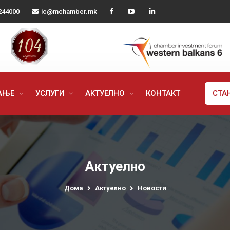
244000
ic@mchamber.mk
РАЊЕ
УСЛУГИ
АКТУЕЛНО
КОНТАКТ
СТА
Актуелно
Дома
Актуелно
Новости