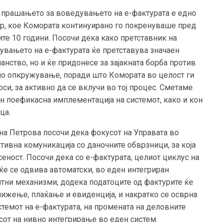
а прашањето за воведувањето на е-фактурата е едно
ор, кое Комората континуирано го покренуваше пред
те 10 години. Посочи дека како претставник на
увањето на е-фактурата ќе претставува значаен
анство, но и ќе придонесе за зајакната борба против
но опкружување, поради што Комората во целост ги
си, за активно да се вклучи во тој процес. Сметаме
н поефикасна имплементација на системот, како и кон
ца.
на Петрова посочи дека фокусот на Управата во
тивна комуникација со даночните обврзници, за која
сеност. Посочи дека со е-фактурата, целиот циклус на
ќе се одвива автоматски, во еден интегриран
итни механизми, додека податоците од фактурите ќе
нижење, плаќање и евиденција, и накратко се осврна
темот на е-фактурата, на промената на деловните
от на нивно интегрирање во еден систем.