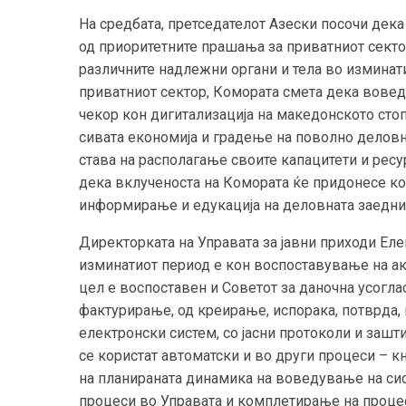
На средбата, претседателот Азески посочи дек
од приоритетните прашања за приватниот сект
различните надлежни органи и тела во изминати
приватниот сектор, Комората смета дека вовед
чекор кон дигитализација на македонското стоп
сивата економија и градење на поволно делов
става на располагање своите капацитети и ресур
дека вклученоста на Комората ќе придонесе ко
информирање и едукација на деловната заедни
Директорката на Управата за јавни приходи Еле
изминатиот период е кон воспоставување на ак
цел е воспоставен и Советот за даночна усогла
фактурирање, од креирање, испорака, потврда, 
електронски систем, со јасни протоколи и зашт
се користат автоматски и во други процеси – к
на планираната динамика на воведување на сис
процеси во Управата и комплетирање на процес