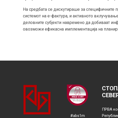
На средбата се дискутираше за специфичните п
системот на е-фактура, и активното вклучувањ
деловните субјекти навремено да добиваат инф
овозможи ефикасна имплементација на планир
СТОП
СЕВЕ
ПРВА ко
#abs1m
Републи