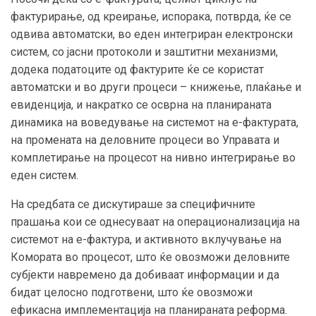
фактурирање, од креирање, испорака, потврда, ќе се
одвива автоматски, во еден интегриран електронски
систем, со јасни протоколи и заштитни механизми,
додека податоците од фактурите ќе се користат
автоматски и во други процеси – книжење, плаќање и
евиденција, и накратко се осврна на планираната
динамика на воведување на системот на е-фактурата,
на промената на деловните процеси во Управата и
комплетирање на процесот на нивно интегрирање во
еден систем.
На средбата се дискутираше за специфичните
прашања кои се однесуваат на операционализација на
системот на е-фактура, и активното вклучување на
Комората во процесот, што ќе овозможи деловните
субјекти навремено да добиваат информации и да
бидат целосно подготвени, што ќе овозможи
ефикасна имплементација на планираната реформа.