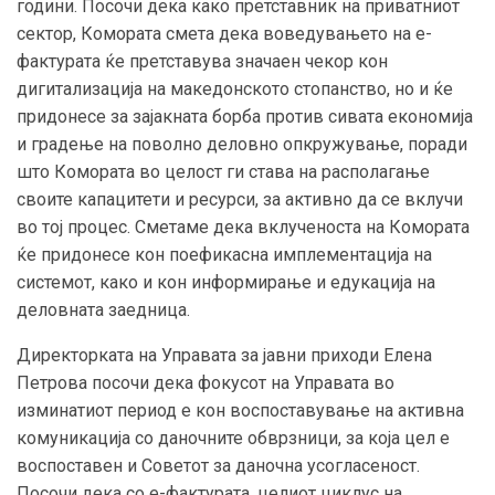
години. Посочи дека како претставник на приватниот
сектор, Комората смета дека воведувањето на е-
фактурата ќе претставува значаен чекор кон
дигитализација на македонското стопанство, но и ќе
придонесе за зајакната борба против сивата економија
и градење на поволно деловно опкружување, поради
што Комората во целост ги става на располагање
своите капацитети и ресурси, за активно да се вклучи
во тој процес. Сметаме дека вклученоста на Комората
ќе придонесе кон поефикасна имплементација на
системот, како и кон информирање и едукација на
деловната заедница.
Директорката на Управата за јавни приходи Елена
Петрова посочи дека фокусот на Управата во
изминатиот период е кон воспоставување на активна
комуникација со даночните обврзници, за која цел е
воспоставен и Советот за даночна усогласеност.
Посочи дека со е-фактурата, целиот циклус на