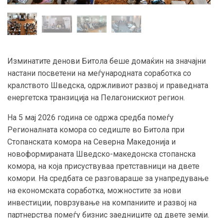
Изминатите денови Битола беше домаќин на значајни
настани посветени на меѓународната соработка со
кралството Шведска, одржливиот развој и праведната
енергетска транзиција на Пелагонискиот регион.
На 5 мај 2026 година се одржа средба помеѓу
Регионалната комора со седиште во Битола при
Стопанската комора на Северна Македонија и
новоформираната Шведско-македонска стопанска
комора, на која присуствуваа претставници на двете
комори. На средбата се разговараше за унапредување
на економската соработка, можностите за нови
инвестиции, поврзување на компаниите и развој на
партнерства помеѓу бизнис заедниците од двете земји.