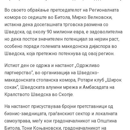
Во своето обраќање претседателот на Регионалната
комора со седиште во Битола, Мирко Велковски,
истакна дека досегашната трговска размена со
Шведска, од околу 90 милиони евра, е задоволителна
но дека постои значителен потенцијал за нејзин раст,
особено поради големата македонска дијаспора во
Шведска, која претежно потекнува од овој регион.
Истиот ден се одржа и настанот „Одржливо
партнерство“, во организација на Шведско-
македонската стопанска комора, Ротари клуб „Широк
сокак“, Шведската алумни мрежа и Амбасадата на
Кралството Шведска во Скопје.
На настанот присуствуваа бројни претставници од
бизнис-заедницата, граѓанскиот сектор и локалната
самоуправа, меѓу кои градоначалникот на Општина
Битола, Тони Коњановски, градоначалникот на