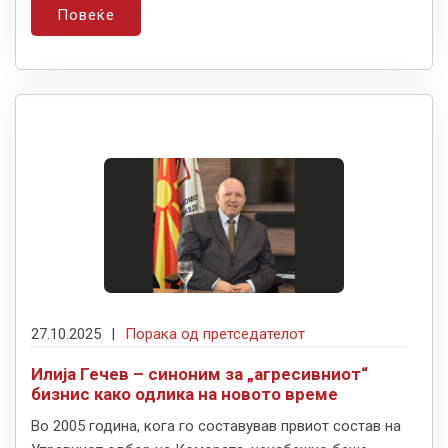
Повеќе
27.10.2025
|
Порака од претседателот
Илија Гечев – синоним за „агресивниот“
бизнис како одлика на новото време
Во 2005 година, кога го составував првиот состав на