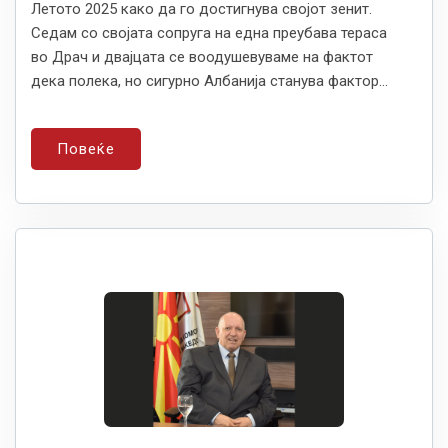
Летото 2025 како да го достигнува својот зенит.
Седам со својата сопруга на една преубава тераса
во Драч и двајцата се воодушевуваме на фактот
дека полека, но сигурно Албанија станува фактор...
Повеќе