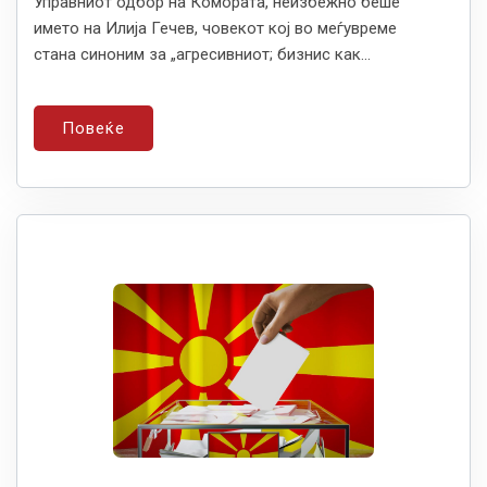
Управниот одбор на Комората, неизбежно беше
името на Илија Гечев, човекот кој во меѓувреме
стана синоним за „агресивниот; бизнис как...
Повеќе