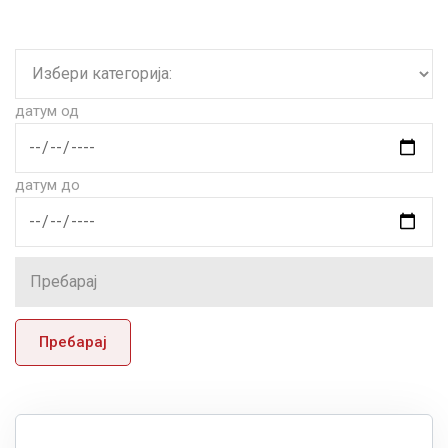
датум од
датум до
Пребарај