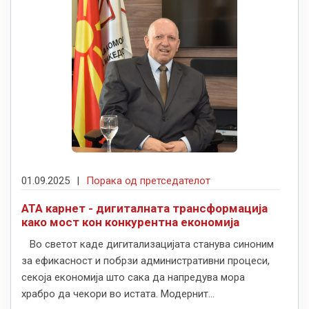
01.09.2025
|
Порака од претседателот
АТА карнет - дигиталната трансформација
како мост кон конкурентна економија
Во светот каде дигитализацијата станува синоним
за ефикасност и побрзи административни процеси,
секоја економија што сака да напредува мора
храбро да чекори во истата. Модернит...