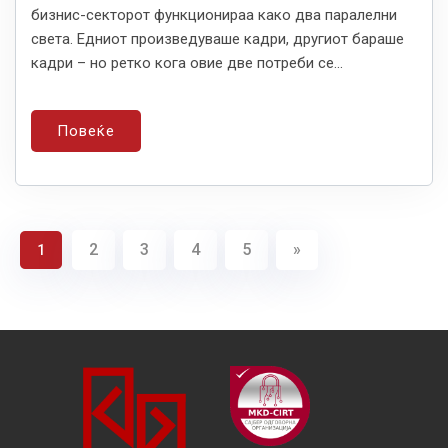
бизнис-секторот функционираа како два паралелни
света. Едниот произведуваше кадри, другиот бараше
кадри – но ретко кога овие две потреби се...
Повеќе
2
3
4
5
»
1