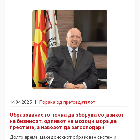
14.04.2025
|
Порака од претседателот
Образованието почна да зборува со јазикот
на бизнисот, одливот на мозоци мора да
престане, а извозот да загосподари
Долго време, македонскиот образовен систем и