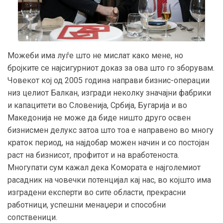
Можеби има луѓе што не мислат како мене, но
бројките се најсигурниот доказ за ова што го зборувам.
Човекот кој од 2005 година направи бизнис-операции
низ целиот Балкан, изгради неколку значајни фабрики
и капацитети во Словенија, Србија, Бугарија и во
Македонија не може да биде ништо друго освен
бизнисмен делукс затоа што тоа е направено во многу
краток период, на најдобар можен начин и со постојан
раст на бизнисот, профитот и на вработеноста.
Многупати сум кажал дека Комората е најголемиот
расадник на човечки потенцијал кај нас, во којшто има
изградени експерти во сите области, прекрасни
работници, успешни менаџери и способни
сопственици.