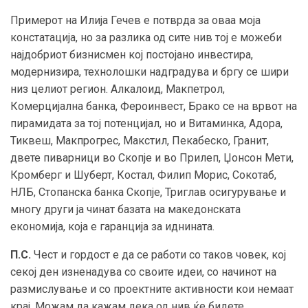
Примерот на Илија Гечев е потврда за оваа моја
констатација, но за разлика од сите нив тој е можеби
најдобриот бизнисмен кој постојано инвестира,
модернизира, технолошки надградува и бргу се шири
низ целиот регион. Алкалоид, Макпетрол,
Комерцијална банка, Фероинвест, Брако се на врвот на
пирамидата за тој потенцијал, но и Витаминка, Адора,
Тиквеш, Макпрогрес, Макстил, Пекабеско, Гранит,
двете пиварници во Скопје и во Прилеп, Џонсон Мети,
Кромберг и Шуберт, Костал, Филип Морис, Сокотаб,
НЛБ, Стопанска банка Скопје, Триглав осигурување и
многу други ја чинат базата на македонската
економија, која е гаранција за иднината.
П.С.
Чест и гордост е да се работи со таков човек, кој
секој ден изненадува со своите идеи, со начинот на
размислување и со проектните активности кои немаат
крај. Можам да кажам дека од нив ќе бидете