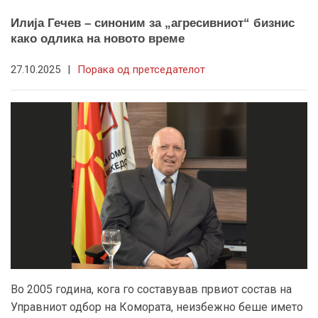
Илија Гечев – синоним за „агресивниот“ бизнис
како одлика на новото време
27.10.2025
|
Порака од претседателот
Во 2005 година, кога го составував првиот состав на
Управниот одбор на Комората, неизбежно беше името