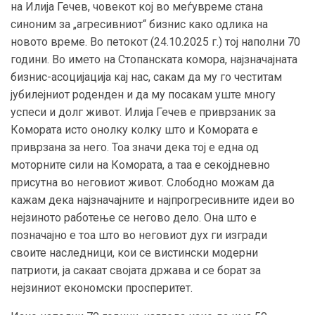
на Илија Гечев, човекот кој во меѓувреме стана
синоним за „агресивниот“ бизнис како одлика на
новото време. Во петокот (24.10.2025 г.) тој наполни 70
години. Во името на Стопанската комора, најзначајната
бизнис-асоцијација кај нас, сакам да му го честитам
јубилејниот роденден и да му посакам уште многу
успеси и долг живот. Илија Гечев е приврзаник за
Комората исто онолку колку што и Комората е
приврзана за него. Тоа значи дека тој е една од
моторните сили на Комората, а таа е секојдневно
присутна во неговиот живот. Слободно можам да
кажам дека најзначајните и најпрогресивните идеи во
нејзиното работење се негово дело. Она што е
позначајно е тоа што во неговиот дух ги изгради
своите наследници, кои се вистински модерни
патриоти, ја сакаат својата држава и се борат за
нејзиниот економски просперитет.