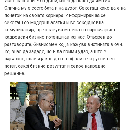
Иако наполни 70 години, изгледа како да има 50.
Слична му е состојбата и на духот. Секогаш како да е на
почеток на својата кариера. Информиран за сѐ,
секогаш со модерни алатки и во секојдневна
комуникација, претставува матица на најзначајниот
кадровски бизнис-потенцијал кај нас. Отворен во
разговорите, бизнисмен кој ја кажува вистината в очи,
кој знае да зададе, но и да прими удар, а што е
најважно, знае и јавно да го пофали секој успешен
потег, секој бизнис-резултат и секое напредно
решение.