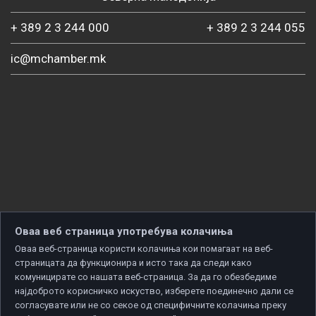
+ 389 2 3 244 000
+ 389 2 3 244 055
ic@mchamber.mk
Оваа веб страница употребува колачиња
Оваа веб-страница користи колачиња кои помагаат на веб-
страницата да функционира и исто така да следи како
комуницирате со нашата веб-страница. За да го обезбедиме
најдоброто корисничко искуство, изберете поединечно дали се
согласувате или не со секое од специфичните колачиња преку