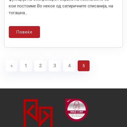
кои постоиме Во некое од сатиричните списанија, на
тогашна...
Повеќе
«
1
2
3
4
5