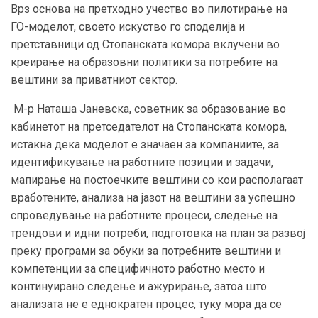
Врз основа на претходно учество во пилотирање на
ГО-моделот, своето искуство го споделија и
претставници од Стопанската комора вклучени во
креирање на образовни политики за потребите на
вештини за приватниот сектор.
М-р Наташа Јаневска, советник за образование во
кабинетот на претседателот на Стопанската комора,
истакна дека моделот е значаен за компаниите, за
идентификување на работните позиции и задачи,
мапирање на постоечките вештини со кои располагаат
вработените, анализа на јазот на вештини за успешно
спроведување на работните процеси, следење на
трендови и идни потреби, подготовка на план за развој
преку програми за обуки за потребните вештини и
компетенции за специфичното работно место и
континуирано следење и ажурирање, затоа што
анализата не е еднократен процес, туку мора да се