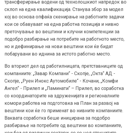
трансферирање водени од технолошкиот напредок во
склоп на една квалификација. Станува збор за модел
кој во основа опфаќа скенирање на работните задачи
кои се обавуваат на една работна позиција и нивно
преточување во вештини и клучни компетенции за
подобро разбирање на потребите на работното место,
но и дефинирање на нови вештини кои ќе бидат
побарувани во иднина за истото работно место.
Во вториот дел од работилницата, претставниците од
компаниите: „Завар Компани“ - Скопје, „Окта“ АД -
Скопје, „Руен Инокс Аутомобиле“ - Кочани, „Комфи
Ангел“ - Прилеп и „Ламинати“ – Прилеп, во соработка
со координаторите на здруженијата и регионалните
комори работеа на подготовка на План за развој на
вештини кои ќе го применат во нивните компаниите.
Ваквата соработка беше иницирана за подобро
разбирање на потребите од вештини во компаниите,
кои беа од различни сектори, се со цел стекнатите