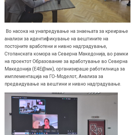
Во насока на унапредување на знаењата за креирање
анализи за идентификување на вештините на
постојните вработени и нивно надградување,
Стопанската комора на Северна Македонија, во рамки
на проектот Образование за вработување во Северна
Македонија (E4E@мк), организираше работилница за
имплементација на ГО-Моделот, Анализа за
предвидување на вештини и нивно надградување.