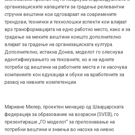
организациските капацитети за градење релевантни
стручни вештини кои одговараат на современите
трендови, технички и технолошки аспекти кои влијаат
врз трансформацијата на едно работно место, како и за
градење на меките вештини коишто дополнително
влијаат за градење на организациската култура.
Дополнително, истакна Донев, моделот го олеснува
идентификувањето на тековните, но и на идните
потреби од вештини на работните места и ги насочува
компаниите кон едукација и обуки на вработените за
развој на нивните компетенции.
Мариане Милер, проектен менаџер од Швајцарската
федерација за образование на возрасни (SVEB), го
презентираше „ГО моделот“ за препознавање на
потребни вештини и знаења во насока на нивно