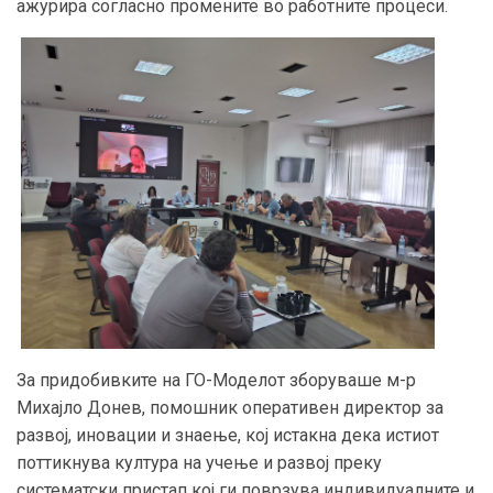
ажурира согласно промените во работните процеси.
За придобивките на ГО-Моделот зборуваше м-р
Михајло Донев, помошник оперативен директор за
развој, иновации и знаење, кој истакна дека истиот
поттикнува култура на учење и развој преку
систематски пристап кој ги поврзува индивидуалните и