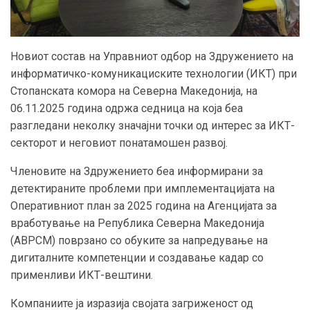
Новиот состав на Управниот одбор на Здружението на
информатичко-комуникациските технологии (ИКТ) при
Стопанската комора на Северна Македонија, на
06.11.2025 година одржа седница на која беа
разгледани неколку значајни точки од интерес за ИКТ-
секторот и неговиот понатамошен развој.
Членовите на Здружението беа информирани за
детектираните проблеми при имплементацијата на
Оперативниот план за 2025 година на Агенцијата за
вработување на Република Северна Македонија
(АВРСМ) поврзано со обуките за напредување на
дигиталните компетенции и создавање кадар со
применливи ИКТ-вештини.
Компаниите ја изразија својата загриженост од