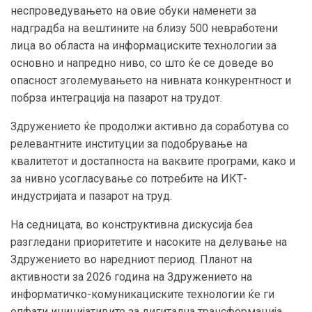
неспроведувањето на овие обуки наменети за
надградба на вештините на близу 500 невработени
лица во областа на информациските технологии за
основно и напредно ниво, со што ќе се доведе во
опасност зголемувањето на нивната конкурентност и
побрза интеграција на пазарот на трудот.
Здружението ќе продолжи активно да соработува со
релевантните институции за подобрување на
квалитетот и достапноста на ваквите програми, како и
за нивно усогласување со потребите на ИКТ-
индустријата и пазарот на труд.
На седницата, во конструктивна дискусија беа
разгледани приоритетите и насоките на делување на
Здружението во наредниот период. Планот на
активности за 2026 година на Здружението на
информатичко-комуникациските технологии ќе ги
опфати иницијативите за дигитална трансформација,