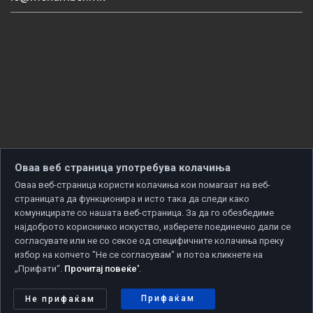
Оваа веб страница употребува колачиња
Оваа веб-страница користи колачиња кои помагаат на веб-
страницата да функционира и исто така да следи како
комуницирате со нашата веб-страница. За да го обезбедиме
најдоброто корисничко искуство, изберете поединечно дали се
согласувате или не со секое од специфичните колачиња преку
избор на копчето "Не се согласувам" и потоа кликнете на
„Прифати“.
Прочитај повеќе'
.
Copyright © 2026 Developed by
Unet
. All rights reserved.
Политика за приватност
|
Политика за колачиња
Прифаќам
Не прифаќам