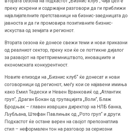
втората сезона на подкастот „Бизнис клуб“, чија цел е
преку искрени и содржајни разговори да ги приближи
највлијателните претставници на бизнис-заедницата до
јавноста и да ги промовира позитивните бизнис-
искуства од земјата и регионот.
Втората сезона ќе донесе свежи теми и нови приказни
од реалниот сектор, преку кои ќе се поттикне дијалог
за развојот на претприемништвото, иновациите и
економската конкурентност.
Новите епизоди на „Бизнис клуб“ ќе донесат и нови
соговорници од регионот, меѓу кои се најавени имиња
како Емил Тедески и Невен Вранковиќ од „Атлантик
груп“, Драган Бокан од групацијата „Воли“, Блаж
Бродњак – главен извршен директор на НЛБ банка,
Љубљана, Штефан Павлињак од „Рото груп“ и други.
Подкастот ќе остане верен на својот препознатлив
стил – неформален тон на разговор за сериозни