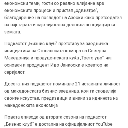
економски теми, гости со реално влијание врз
економските процеси и пристап „одвнатре“,
благодарение на погледот на Азески како претседател
на најстарата и највлијателна деловна асоцијација во
земјата.
Подкастот „Бизнис клуб“ претставува заедничка
иницијатива на Стопанската комора на Северна
Македонија и продуцентската куќа „Трето уво“, чиј
основач и продуцент Иво Јанкоски е креатор на
серијалот.
Досега, низ подкастот поминале 21 истакната личност
од македонската бизнис-заедница, кои ги споделија
своите искуства, предизвици и визии за иднината на
македонската економија.
Првата епизода од втората сезона на подкастот
„Бизнис клуб“ е достапна на официјалниот YouTube