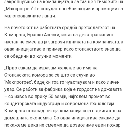
закрепнување на компанијата, а за таа цел тимовите на
„Макпрогрес“ ќе понудат посебни акции и промоции за
малопродажните ланци.
На почетокот на работната средба претседателот на
Комората, Бранко Азески, истакна дека трагичниот
настан не смее да ја загрози иднината на компанијата, а
оваа иницијатива е пример како стопанството знае да
се обедини во клучни моменти.
„Прво сакам да изразам жалење во име на
Стопанската комора за сè што се случи во
‘Макпрогрес’, бидејќи тоа го чувствувам и како личен
удар. Се работи за фабрика која е гордост на државата
– со извоз во преку 50 земји, најголем промет во
кондиторската индустрија и современа технологија.
Комората стои зад секоја компанија која е двигател на
домашната економија. Со оваа иницијатива сакаме да
покажеме дека не смееме да дозволиме еден пожар