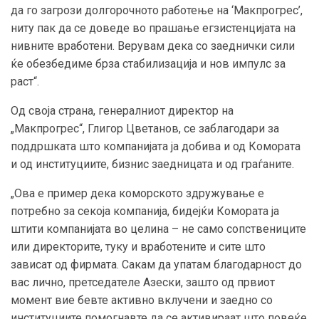
да го загрози долгорочното работење на ‘Макпрогрес’,
ниту пак да се доведе во прашање егзистенцијата на
нивните вработени. Верувам дека со заеднички сили
ќе обезбедиме брза стабилизација и нов импулс за
раст“.
Од своја страна, генералниот директор на
„Макпрогрес“, Глигор Цветанов, се заблагодари за
поддршката што компанијата ја добива и од Комората
и од институциите, бизнис заедницата и од граѓаните.
„Ова е пример дека коморското здружување е
потребно за секоја компанија, бидејќи Комората ја
штити компанијата во целина – не само сопствениците
или директорите, туку и вработените и сите што
зависат од фирмата. Сакам да упатам благодарност до
вас лично, претседателе Азески, зашто од првиот
момент вие бевте активно вклучени и заедно со
институциите помогнавте да се активираат што повеќе