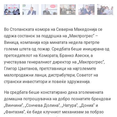
Во Стопанската комора на Северна Македонија се
одржа состанок за поддршка на „Макпрогрес“ –
Виница, компанија која минатата недела претрпе
голема штета од пожар. Средбата беше иницирана од
претседателот на Комората, Бранко Азески, а
учествуваа генералниот директор на „Макпрогрес“,
Глигор Цветанов, претставници на најголемите
малопродажни ланци, дистрибутери, Советот на
странски инвеститори и повеќе здруженија.
На средбата беше констатирано дека зголемената
домашна потрошувачка на добро познатите брендови
„Винчини“, „Сончева Долина“, „Натура“, „Дониа“ и
„Фантазиа“, ќе биде клучниот механизам за побрзо