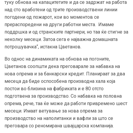
туку обнова на капацитетите и да се задржат на работа
над сто вработени од трите производствени линии
погодени од пожарот, кои во моментов се
прераспоредени на други работни места. Имаме
поддршка и од странските партнери, но таа ќе стигне за
неколку месеци. Затоа сега е најважна домашната
потрошувачка“, истакна Цветанов.
Во однос на динамиката на обнова на погоните,
Цветанов соопшти дека преговарале за набавка на
нова опрема и за банкарски кредит. Планираат за два
месеца да биде оспособена производна хала која
постои во близина на фабриката и е 80 отсто
подготвена за производство. Со набавка на половна
опрема, рече, таа ќе може да работи привремено шест
месеци. Имаат ветување за нова опрема за
производство на наполитанки и вафли за што се
преговара со реномирана швајцарска компанија.