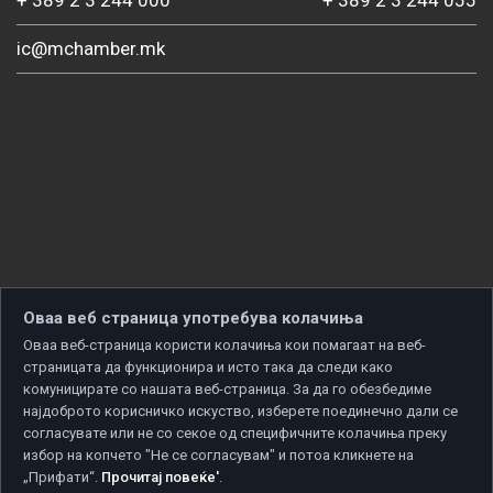
+ 389 2 3 244 000
+ 389 2 3 244 055
ic@mchamber.mk
Оваа веб страница употребува колачиња
Оваа веб-страница користи колачиња кои помагаат на веб-
страницата да функционира и исто така да следи како
комуницирате со нашата веб-страница. За да го обезбедиме
најдоброто корисничко искуство, изберете поединечно дали се
согласувате или не со секое од специфичните колачиња преку
избор на копчето "Не се согласувам" и потоа кликнете на
„Прифати“.
Прочитај повеќе'
.
Copyright © 2026 Developed by
Unet
. All rights reserved.