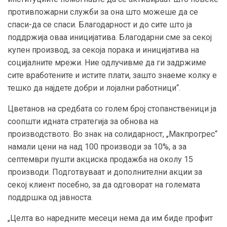
противпожарни служби за она што можеше да се
спаси-да се спаси. Благодарност и до сите што ја
поддржија оваа иницијатива. Благодарни сме за секој
купен производ, за секоја порака и иницијатива на
социјалните мрежи. Ние одлучивме да ги задржиме
сите вработените и истите плати, зашто знаеме колку е
тешко да најдете добри и лојални работници“.
Цветанов на средбата со голем број стопанственици ја
соопшти идната стратегија за обнова на
производството. Во знак на солидарност, „Макпрогрес“
намали цени на над 100 производи за 10%, а за
септември пушти акциска продажба на околу 15
производи. Подготвуваат и дополнителни акции за
секој клиент посебно, за да одговорат на големата
поддршка од јавноста.
„Целта во наредните месеци нема да им биде профит