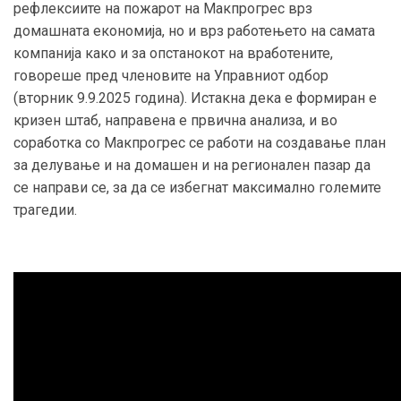
рефлексиите на пожарот на Макпрогрес врз
домашната економија, но и врз работењето на самата
компанија како и за опстанокот на вработените,
говореше пред членовите на Управниот одбор
(вторник 9.9.2025 година). Истакна дека е формиран е
кризен штаб, направена е првична анализа, и во
соработка со Макпрогрес се работи на создавање план
за делување и на домашен и на регионален пазар да
се направи се, за да се избегнат максимално големите
трагедии.