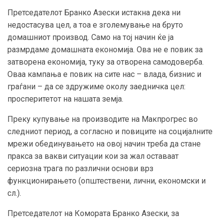
Претседателот Бранко Азески истакна дека ни
недостасува цел, а тоа е зголемување на бруто
домашниот производ. Само на тој начин ќе ја
размрдаме домашната економија. Ова не е повик за
затворена економија, туку за отворена самодоверба.
Оваа кампања е повик на сите нас – влада, бизнис и
граѓани – да се здружиме околу заедничка цел:
просперитетот на нашата земја.
Преку купување на производите на Макпрогрес во
следниот период, а согласно и повиците на социјалните
мрежи обединувањето на овој начин треба да стане
пракса за вакви ситуации кои за жал оставаат
сериозна трага по различни основи врз
функционирањето (општествени, лични, економски и
сл.).
Претседателот на Комората Бранко Азески, за