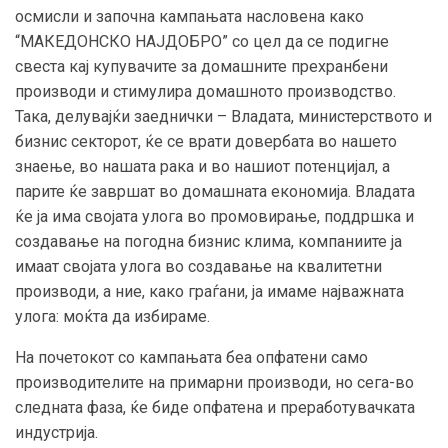
осмисли и започна кампањата насловена како
“МАКЕДОНСКО НАЈДОБРО” со цел да се подигне
свеста кај купувачите за домашните прехранбени
производи и стимулира домашното производство.
Така, делувајќи заеднички – Владата, министерството и
бизнис секторот, ќе се врати довербата во нашето
знаење, во нашата рака и во нашиот потенцијал, а
парите ќе завршат во домашната економија. Владата
ќе ја има својата улога во промовирање, поддршка и
создавање на погодна бизнис клима, компаниите ја
имаат својата улога во создавање на квалитетни
производи, а ние, како граѓани, ја имаме најважната
улога: моќта да избираме.
На почетокот со кампањата беа опфатени само
производителите на примарни производи, но сега-во
следната фаза, ќе биде опфатена и преработувачката
индустрија.