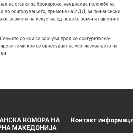
вање на стапки за брокеража, нееднаква положба на
ци во осигурувањето, примена на ИДД, за финансиски
вки, размена на искуства од повеќе земји и најновите
блемите со кои се соочува пред се осигурително-
ироки теми кои се однесуваат на усогласувањето на
ви.
АНСКА КОМОРА НА
Контакт информац
РНА МАКЕДОНИЈА