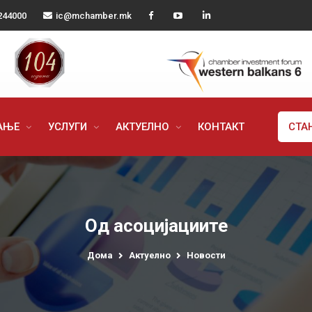
244000
ic@mchamber.mk
РАЊЕ
УСЛУГИ
АКТУЕЛНО
КОНТАКТ
СТА
Од асоцијациите
Дома
Актуелно
Новости