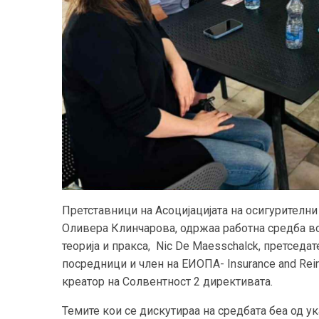
Претставници на Асоцијацијата на осигурителн
Оливера Клинчарова, одржаa работна средба во
теорија и пракса, Nic De Мaesschalck, претсед
посредници и член на ЕИОПА- Insurance and Reinsu
креатор на Солвентност 2 директивата.
Темите кои се дискутираа на средбата беа од у