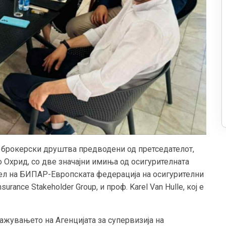
и брокерски друштва предводени од претседателот,
 Охрид, со две значајни имиња од осигурителната
ател на БИПАР-Европската федерација на осигурителни
rance Stakeholder Group, и проф. Karel Van Hulle, кој е
кажувањето на Агенцијата за супервизија на