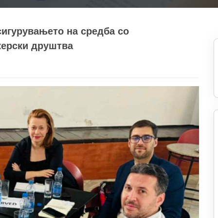
сигурувањето на средба со
керски друштва