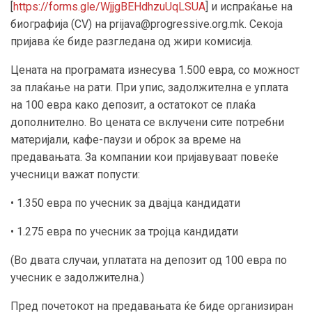
[
https://forms.gle/WjjgBEHdhzuUqLSUA
] и испраќање на
биографија (CV) на prijava@progressive.org.mk. Секоја
пријава ќе биде разгледана од жири комисија.
Цената на програмата изнесува 1.500 евра, со можност
за плаќање на рати. При упис, задолжителна е уплата
на 100 евра како депозит, а остатокот се плаќа
дополнително. Во цената се вклучени сите потребни
материјали, кафе-паузи и оброк за време на
предавањата. За компании кои пријавуваат повеќе
учесници важат попусти:
• 1.350 евра по учесник за двајца кандидати
• 1.275 евра по учесник за тројца кандидати
(Во двата случаи, уплатата на депозит од 100 евра по
учесник е задолжителна.)
Пред почетокот на предавањата ќе биде организиран