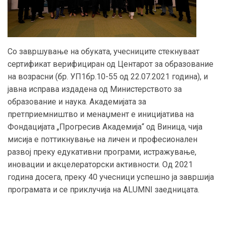
Со завршување на обуката, учесниците стекнуваат
сертификат верифициран од Центарот за образование
на возрасни (бр. УП1бр.10-55 од 22.07.2021 година), и
јавна исправа издадена од Министерството за
образование и наука. Академијата за
претприемништво и менаџмент е иницијатива на
Фондацијата „Прогресив Академија“ од Виница, чија
мисија е поттикнување на личен и професионален
развој преку едукативни програми, истражување,
иновации и акцелераторски активности. Од 2021
година досега, преку 40 учесници успешно ја завршија
програмата и се приклучија на ALUMNI заедницата.