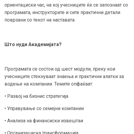
ориентациски час, на кој учесниците ќе се запознаат со
програмата, инструкторите и сите практични детали
поврзани со текот на наставата.
Што нуди Академијата?
Програмата се состои од шест модули, преку кои
учесниците стекнуваат знаења и практични алатки за
водење на компании. Темите опфаќаат:
• Развој на бизнис стратегија
• Управување со семејни компании
• Анализа на финансиски извештаи
• Организациска трансформација