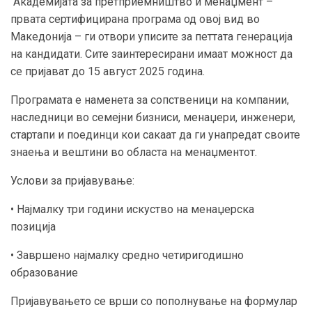
Академијата за претприемништво и менаџмент –
првата сертифицирана програма од овој вид во
Македонија – ги отвори уписите за петтата генерација
на кандидати. Сите заинтересирани имаат можност да
се пријават до 15 август 2025 година.
Програмата е наменета за сопственици на компании,
наследници во семејни бизниси, менаџери, инженери,
стартапи и поединци кои сакаат да ги унапредат своите
знаења и вештини во областа на менаџментот.
Услови за пријавување:
• Најмалку три години искуство на менаџерска
позиција
• Завршено најмалку средно четиригодишно
образование
Пријавувањето се врши со пополнување на формулар