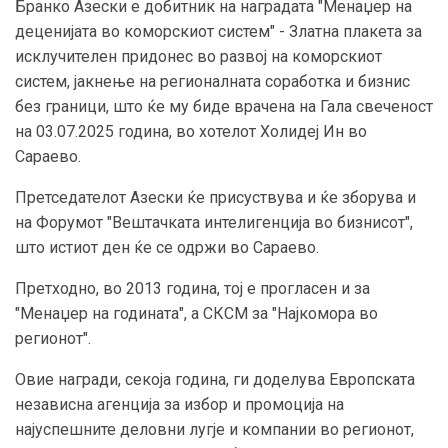
Бранко Азески е добитник на наградата "Менаџер на
деценијата во коморскиот систем" - Златна плакета за
исклучителен придонес во развој на коморскиот
систем, јакнење на регионалната соработка и бизнис
без граници, што ќе му биде врачена на Гала свеченост
на 03.07.2025 година, во хотелот Холидеј Ин во
Сараево.
Претседателот Азески ќе присуствува и ќе зборува и
на Форумот "Вештачката интелигенција во бизнисот",
што истиот ден ќе се одржи во Сараево.
Претходно, во 2013 година, тој е прогласен и за
"Менаџер на годината", а СКСМ за "Најкомора во
регионот".
Овие награди, секоја година, ги доделува Европската
независна агенција за избор и промоција на
најуспешните деловни лугје и компании во регионот,