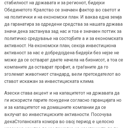
стабилност на државата и за регионот, бидејки
Обединетото Кралство се значаен фактор во светот и
на политички и на економски план. И ваква една земја
да гаранатира за одредени средства за нашата држава
значи дека застанува зад нас и тоа е значаен поттик за
политичко средување на состојбите а и за економската
активност. На економски план, секоја инвестициона
активност за нас е добредојдена бидејќи без нејзе не
може да се остварат двете начела на бизнисот, а тоа се
компаните да остварат профит, а граѓаните да го
зголемат животниот стандард, вели претседателот во
ставот искажан за инвестициската клима.
Азески става акцент и на капацитетот на државата да
ги искористи парите понудени согласно гаранцијата но
и за капацитетот на домашните компании да се
вклучат во инвестициските активности. Посочува
декаСтопанската комора во овој период е целосно