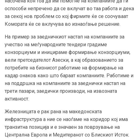
насочена кон тоа да им помогне на компаниите да ги
оспособи непречено да се вклучат во таа работа и дека
за секој нов проблем со кој фирмите ќе се соочуваат
Комората ќе се вклучува во изнаоѓање решение.
На пример за заедничкиот настап на компаниите за
учество на меѓународните тендери градиме
конзорциуми и иницираме формирање конзорциуми,
вели претседателот Азески, а кај образованието за
потребите на бизнисот работиме на формирање на
кадар онаков како што бараат компаниите. Работиме и
на поддршка на компаниите за заеднички настап на
трети пазари, заедички производи, на извозната
активност.
Железницата е рак рана на македонската
инфраструктура а ние се наоѓаме на коридор кој има
транзитна позиција и е значаен за поврзување на
Централна Европа и Медитеранот со Блискиот Исток.