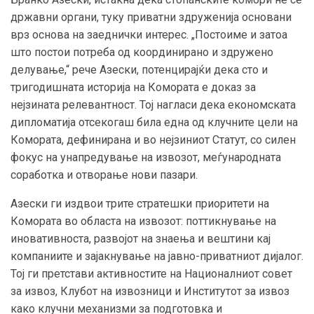
државни органи, туку приватни здруженија основани
врз основа на заеднички интерес. „Постоиме и затоа
што постои потреба од координирано и здружено
делување,“ рече Азески, потенцирајќи дека сто и
тригодишната историја на Комората е доказ за
нејзината релевантност. Тој нагласи дека економската
дипломатија отсекогаш била една од клучните цели на
Комората, дефинирана и во нејзиниот Статут, со силен
фокус на унапредување на извозот, меѓународната
соработка и отворање нови пазари.
Азески ги издвои трите стратешки приоритети на
Комората во областа на извозот: поттикнување на
иновативноста, развојот на знаења и вештини кај
компаниите и зајакнување на јавнo-приватниот дијалог.
Тој ги претстави активностите на Националниот совет
за извоз, Клубот на извозници и Институтот за извоз
како клучни механизми за подготовка и