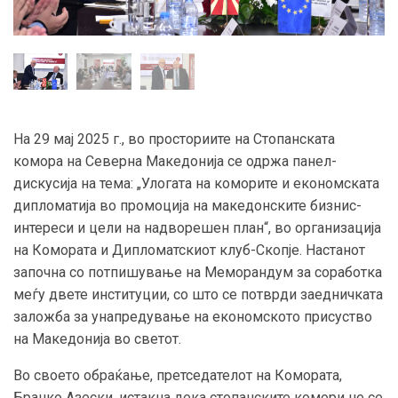
На 29 мај 2025 г., во просториите на Стопанската
комора на Северна Македонија се одржа панел-
дискусија на тема: „Улогата на коморите и економската
дипломатија во промоција на македонските бизнис-
интереси и цели на надворешен план“, во организација
на Комората и Дипломатскиот клуб-Скопје. Настанот
започна со потпишување на Меморандум за соработка
меѓу двете институции, со што се потврди заедничката
заложба за унапредување на економското присуство
на Македонија во светот.
Во своето обраќање, претседателот на Комората,
Бранко Азески, истакна дека стопанските комори не се