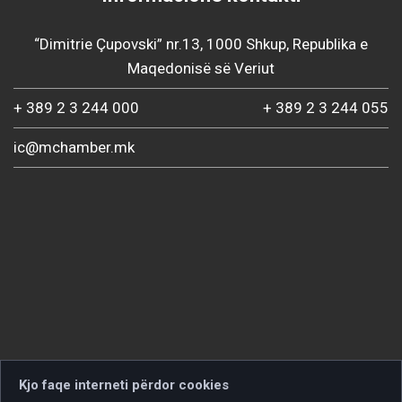
“Dimitrie Çupovski” nr.13, 1000 Shkup, Republika e
Maqedonisë së Veriut
+ 389 2 3 244 000
+ 389 2 3 244 055
ic@mchamber.mk
Kjo faqe interneti përdor cookies