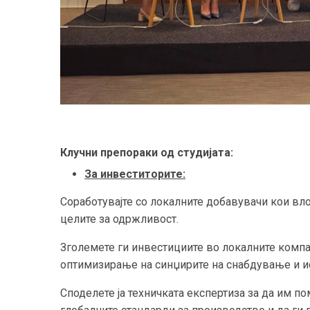
Клучни препораки од студијата:
За инвеститорите:
Соработувајте со локалните добавувачи кои вло
целите за одржливост.
Зголемете ги инвестициите во локалните компа
оптимизирање на синџирите на снабдување и и
Споделете ја техничката експертиза за да им п