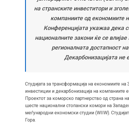
на странските инвеститори и згол
компаниите од економиите н
Конференцијата укажаа дека с
националните закони ќе се влијае
регионалната достапност на
Декарбонизацијата не е
Студијата за трансформација на економиите на
инвестиции и декарбонизација на компаниите е 
Проектот за коморско партнерство од страна н
шесте национални стопански комори на Западен
меѓународни економски студии (WIIW). Студија
Гора.