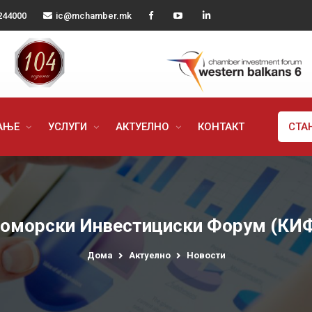
244000
ic@mchamber.mk
РАЊЕ
УСЛУГИ
АКТУЕЛНО
КОНТАКТ
СТА
оморски Инвестициски Форум (КИ
Дома
Актуелно
Новости