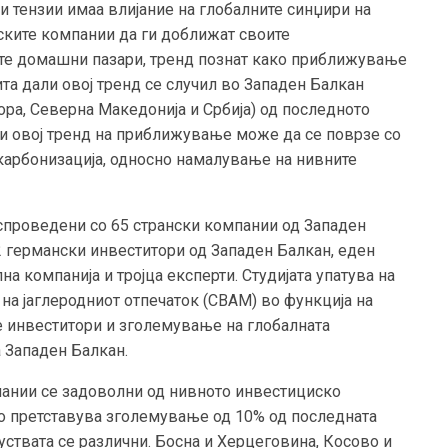
и тензии имаа влијание на глобалните синџири на
ските компании да ги доближат своите
те домашни пазари, тренд познат како приближување
пита дали овој тренд се случил во Западен Балкан
Гора, Северна Македонија и Србија) од последното
и овој тренд на приближување може да се поврзе со
карбонизација, односно намалување на нивните
и спроведени со 65 странски компании од Западен
2 германски инвеститори од Западен Балкан, еден
а компанија и тројца експерти. Студијата упатува на
на јаглеродниот отпечаток (CBAM) во функција на
 инвеститори и зголемување на глобалната
 Западен Балкан.
пании се задоволни од нивното инвестициско
о претставува зголемување од 10% од последната
уствата се различни. Босна и Херцеговина, Косово и