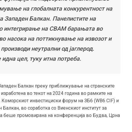
емување на глобалната конкурентност на
а Западен Балкан. Панелистите на
о интегрирање на CBAM барањата во
 во насока на поттикнување на извозот и
 производи неутрални од јаглерод.
 идна цел, туку итна потреба.
 Западен Балкан преку приближување на странските
изработена во текот на 2024 година во рамките на
а Коморскиот инвестициски форум на ЗБ6 (WB6 CIF) и
 Балкан, во соработка со Виенскиот институт за
та беше промовирана на конференција во Будва, Црна