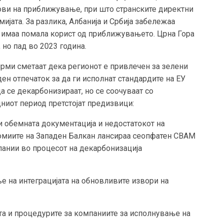
ви на приближување, при што странските директни
јата. За разлика, Албанија и Србија забележаа
и имаа помала корист од приближувањето. Црна Гора
но пад во 2023 година.
ирми сметаат дека регионот е привлечен за зелени
ен отпечаток за да ги исполнат стандардите на ЕУ
а се декарбонизираат, но се соочуваат со
ниот период претстојат предизвици:
 обемната документација и недостатокот на
омиите на Западен Балкан лансираа сеопфатен CBAM
пании во процесот на декарбонизација
 на интеграцијата на обновливите извори на
ата и процедурите за компаниите за исполнување на