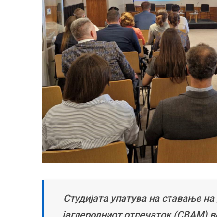
Студијата упатува на ставање на
јаглеродниот отпечаток (CBAM) в