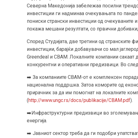
Северна Македонија забележаа посилни трендо
инвестиции ги надминаа очекувањата по пандеми
пониски странски инвестиции од очекуваните 
покажа мешани резултати, со првични добивки, 
Според Студијата, две третини од странските ф
инвестиции, барајќи добавувачи со мал јаглерод
Greendeal и CBAM. Локалните компании сакаат д
конкурентни и оперативни предизвици. Во след
➡️ За компаниите CBAM-от е комплексен поради
национална поддршка. Затоа коморите од екон
прирачник за да им помогнат на локалните ком
(
http://www.ungc.rs/docs/publikacije/CBAM.pdf
).
➡️Инфраструктурни предизвици во зголемување
енергија.
➡️ Јавниот сектор треба да ги подобри упатств