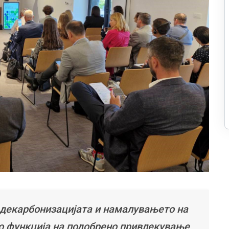
 декарбонизацијата и намалувањето на
о функција на подобрено привлекување