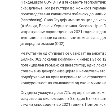
Пандемијата COVID-19 и тековните геополитичк
снабдување. Тоа резултира во можност герман
производствени капацитети поблиску до нивни
(nearshoring). Оваа Студија имаше за цел да ис
(Албанија, Босна и Херцеговина, Косово, Црна 
истражување спроведено во 2021 година и дал
тековните напори на локалните компании за де
јаглеродни емисии (CO2).
Резултатите од студијата се базираат на анкет
Балкан, 382 локални компании и интервјуа со 1
потенцијален германски инвеститор, една локалн
ставање на декарбонизацијата и намалувањето 
подобрување на привлекувањето на странските
конкурентност на компаниите од економиите на
Студијата укажува дека 72% од странските ком
искуство во економиите на Западен Балкан, шт
студија спроведена во 2021 година. Притоа, иск