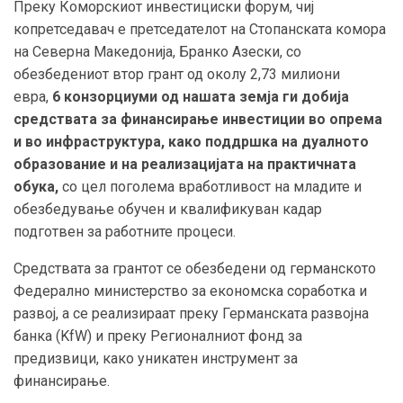
Преку Коморскиот инвестициски форум, чиј
копретседавач е претседателот на Стопанската комора
на Северна Македонија, Бранко Азески, со
обезбедениот втор грант од околу 2,73 милиони
евра,
6 конзорциуми од нашата земја
ги добија
средствата за финансирање инвестиции во опрема
и во инфраструктура, како поддршка на дуалното
образование и на реализацијата на практичната
обука,
со цел поголема вработливост на младите и
обезбедување обучен и квалификуван кадар
подготвен за работните процеси.
Средствата за грантот се обезбедени од германското
Федерално министерство за економска соработка и
развој, а се реализираат преку Германската развојна
банка (KfW) и преку Регионалниот фонд за
предизвици, како уникатен инструмент за
финансирањe.