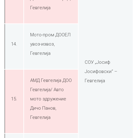
Гевгелија
Мото-пром ДООЕЛ
14.
увоз-извоз,
Гевгелија
СОУ „Јосиф
Јосифовски“ –
АМД Гевгелија ДОО
Гевгелија
Гевгелија/ Авто
15.
мото здружение
Дичо Панов,
Гевгелија