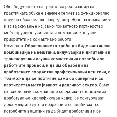
Обезбедувањето на грантот за реализација на
практичната обука е значаен сегмет за функционално
стручно образование според потребите на компаниите
и за зајакнување на јавно-приватното партнерство
меѓу стручните училишта и компаниите, клучни
приоритети на кои активно работи
Комората.
Образованието треба да биде вистинска
комбинација на вештини, вклучувајќи и дигитални и
трансверзални клучни компетенции потребни за
работните процеси, и да им обезбеди на
вработените соодветни професионални вештини, а
тоа може да се постигне само со синергии и со
партнерства меѓу јавниот и реалниот сектор.
Само
на ваков начин компаниите создаваат потенцијал за
вработување квалификуван кадар, се осигуруваат
дека младите луѓе и возрасните се здобиваат со
потребните вештини за да бидат вработливи и се