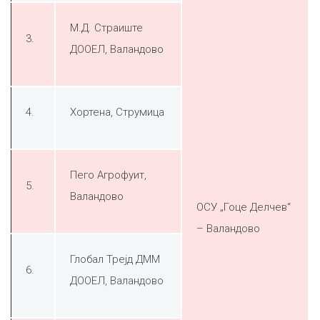
М.Д. Страиште
3.
ДООЕЛ, Валандово
4.
Хортена, Струмица
Пего Агрофуит,
5.
Валандово
ОСУ „Гоце Делчев“
– Валандово
Глобал Трејд ДММ
6.
ДООЕЛ, Валандово