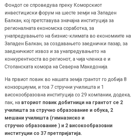
Фондот се спроведува преку Коморскиот
инвестициски форум на шесте земји на Западен
Балкан, кој претставува значајна институција за
регионалната економска соработка, за
унапредувањето на бизнис-климата во економиите на
Западен Балкан, за создавањето заеднички пазар, за
заедничкиот извоз и за унапредувањето на
конкурентноста во регионот, а чија членка е и
Стопанската комора на Северна Македонија.
На првиот повик во нашата земја грантот го добија 8
конзорциуми, и тоа 7 стручни училишта и 1
високообразовна институција со 29 компании, додека,
пак, на
вториот повик добитници на грантот се 2
училишта за стручно образование и обука, 2
мешани училишта (гимназиско и
стручно
образование
) и 2
високообразовни
институции со
37 претпријатија.