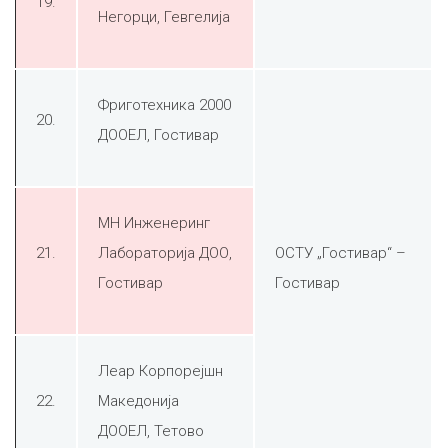
19.
Негорци, Гевгелијa
Фриготехника 2000
20.
ДООЕЛ, Гостивар
МН Инженеринг
21.
Лабораторија ДОО,
ОСТУ „Гостивар“ –
Гостивар
Гостивар
Леар Корпорејшн
22.
Македонија
ДООЕЛ, Тетово