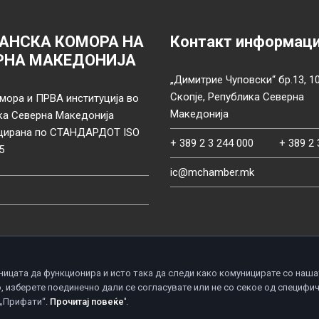
АНСКА КОМОРА НА
Контакт информац
РНА МАКЕДОНИЈА
„Димитрие Чуповски“ бр.13, 1
Скопје, Република Северна
мора и ПРВА институција во
Македонија
ка Северна Македонија
цирана по СТАНДАРДОТ ISO
+ 389 2 3 244 000
+ 389 2 
5
ic@mchamber.mk
ницата да функционира и исто така да следи како комуницирате со наша
, изберете поединечно дали се согласувате или не со секое од специфи
d.
П
 „Прифати“.
Прочитај повеќе'
.