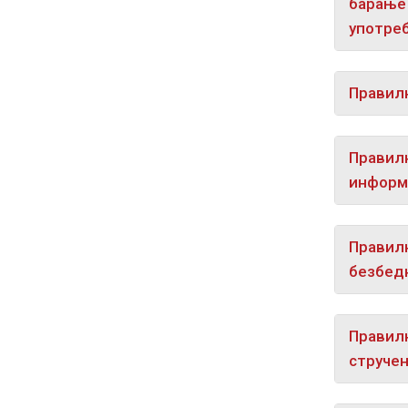
барање 
употреб
Правилн
Правилн
информа
Правилн
безбедн
Правилн
стручен