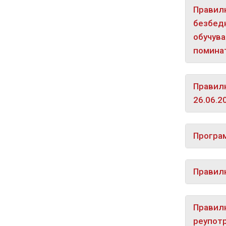
Правилн
безбедн
обучува
поминат
Правилн
26.06.2
Програм
Правилн
Правилн
реупотр