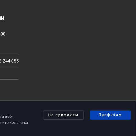
ии
000
3 244 055
Прифаќам
Не прифаќам
та веб-
чните колачиња
олитика за приватност
|
Политика за колачиња