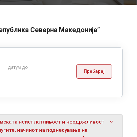
Република Северна Македонија“
датум до
Пребарај
номската неисплатливост и неодржливост
угите, начинот на поднесување на