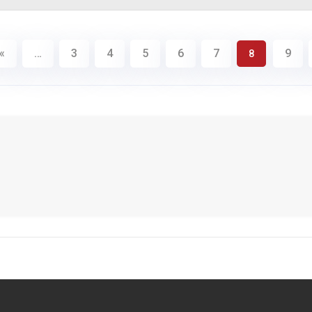
«
…
3
4
5
6
7
9
8