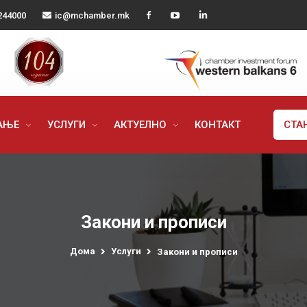
244000
ic@mchamber.mk
РАЊЕ
УСЛУГИ
АКТУЕЛНО
КОНТАКТ
СТА
Закони и прописи
Дома
Услуги
Закони и прописи