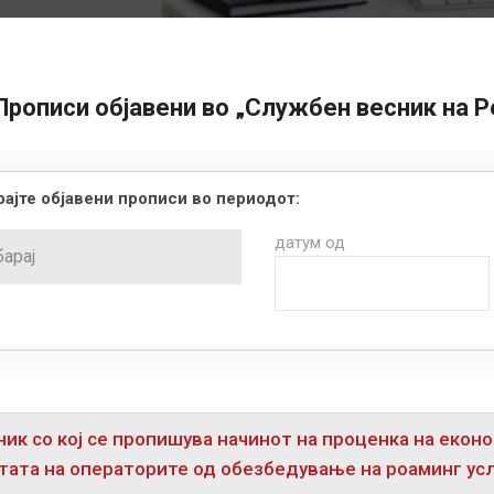
Прописи објавени во „Службен весник на 
ајте објавени прописи во периодот:
датум од
ик со кој се пропишува начинот на проценка на еко
тата на операторите од обезбедување на роаминг усл