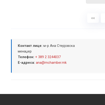
««
Контакт лице:
м-р Ана Стерјовска
менаџер
Телефон:
+ 389 2 3244037
Е-адреса:
ana@mchamber.mk