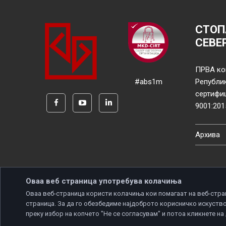
СТОП
СЕВЕ
ПРВА ко
#abs1m
Републи
сертифи
9001:201
Архива
Оваа веб страница употребува колачиња
Оваа веб-страница користи колачиња кои помагаат на веб-стра
страница. За да го обезбедиме најдоброто корисничко искуство
Copyright © 2026 Developed by
Unet
. All rights reserve
преку избор на копчето "Не се согласувам" и потоа кликнете на