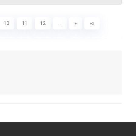
10
11
12
…
»
»»