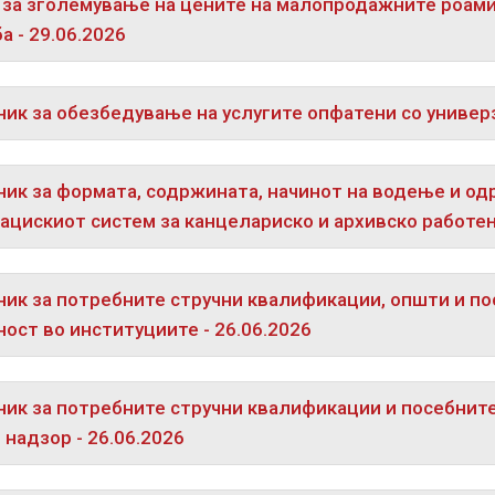
за зголемување на цените на малопродажните роамин
а - 29.06.2026
ик за обезбедување на услугите опфатени со универза
ик за формата, содржината, начинот на водење и од
цискиот систем за канцелариско и архивско работењ
ик за потребните стручни квалификации, општи и по
ост во институциите - 26.06.2026
ик за потребните стручни квалификации и посебнит
 надзор - 26.06.2026