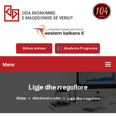
ODA EKONOMIKE
E MAQEDONISË SË VERIUT
Bëhuni anëtare
Akademia Progresive
Menu
Ligje dhe rregullore
Shtëpi
Shërbimet e odës
Ligje dhe rregullore