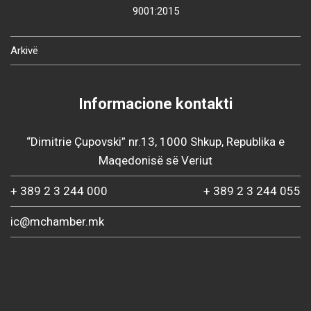
9001:2015
Arkivë
Informacione kontakti
“Dimitrie Çupovski” nr.13, 1000 Shkup, Republika e
Maqedonisë së Veriut
+ 389 2 3 244 000
+ 389 2 3 244 055
ic@mchamber.mk