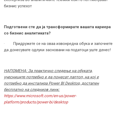
бизнис успехот
Подготвени сте да ја трансформирате вашата кариера
со бизнис аналитиката?
· Придружете се на оваа извонредна обука и започнете
да донесувате одлуки засновани на податоци уште денес!
НАПОМЕНА: За практично следење на обуката,
учесниците потребно е да понесат лаптоп, на кој е
потребно да инсталира Power BI Desktop, достапен
бесплатно на следниов линк:
https://www.microsoft.com/en-us/power-
platform/products/power-bi/desktop