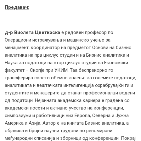
Предавач:
д-р Виолета Цветкоска
е редовен професор по
Операциони истражувања и машинско учење за
менаџмент, координатор на предметот Основи на бизнис
аналитика на прв циклус студии и на Бизнис аналитика и
Наука за податоци на втор циклус студии на Економски
факултет – Скопје при УКИМ. Таа беспрекорно го
трансферира своето обемно знаење за големите податоци,
аналитиката и вештачката интелигенција охрабрувајќи ги и
студентите и менаџерите да станат професионалци водени
од податоци. Нејзината академска кариера е градена со
академски посети и активно учество на конференции,
симпозиуми и работилници низ Европа, Северна и Јужна
Америка и Азија. Автор е на книгата Бизнис аналитика, а
објавила и бројни научни трудови во реномирани
меѓународни списанија и зборници од конференции. Покрај