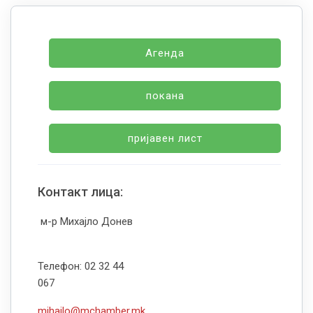
Агенда
покана
пријавен лист
Контакт лица:
м-р Михајло Донев
Телефон: 02 32 44
067
mihajlo@mchamber.mk