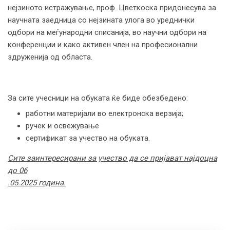
нејзиното истражување, проф. Цветкоска придонесува за
научната заедница со нејзината улога во уреднички
одбори на меѓународни списанија, во научни одбори на
конференции и како активен член на професионални
здруженија од областа.
За сите учесници на обуката ќе биде обезбедено:
работни материјали во електронска верзија;
ручек и освежување
сертификат за учество на обуката.
Сите заинтересирани за учество да се пријават најдоцна
до 06
.
05
.
2025 година.