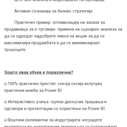
· Активни сознанија за бизнис стратегија
· Практичен пример: оптимизација на залихи за
продавница за е-трговија- примена на сценарио анализа за
да се одредат најдобрите нивоа на акции за да се
максимизира продажбата и да се минимизираат
трошоците.
Зошто оваа обука е поразлична?
ü 100% практичен пристап: секоја сесија вклучува
практични вежби за Power BI
ü Интерактивно учење: групни дискусии, прашања и
одговори и презентации со користење на Power BI
ü Вештини релевантни за индустријата: изградете
експертиза во аналитичките техники кои го поттикнуваат