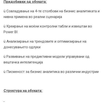
Придобивки од обуката:
ü Совладување на 4-те столбови на бизнис аналитиката и
нивна примена во реални сценарија
ü Креирање на моќни контролни табли и извештаи во
Power BI
ü Анализирање на трендовите и оптимизирање на
донесувањето одлуки
ü Развивање на предиктивни модели управувани од
вештачка интелигенција
ü Писменост за бизнис аналитика во различни индустрии
Структура на обуката: