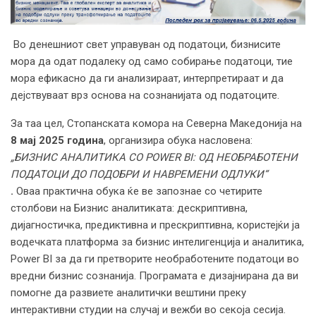
Во денешниот свет управуван од податоци, бизнисите
мора да одат подалеку од само собирање податоци, тие
мора ефикасно да ги анализираат, интерпретираат и да
дејствуваат врз основа на сознанијата од податоците.
За таа цел, Стопанската комора на Северна Македонија на
8
мај 2025 година
, организира обука насловена:
„БИЗНИС АНАЛИТИКА СО POWER BI: ОД НЕОБРАБОТЕНИ
ПОДАТОЦИ ДО ПОДОБРИ И НАВРЕМЕНИ ОДЛУКИ“
.
Оваа практична обука ќе ве запознае со четирите
столбови на Бизнис аналитиката: дескриптивна,
дијагностичка, предиктивна и прескриптивна, користејќи ја
водечката платформа за бизнис интелигенција и аналитика,
Power BI за да ги претворите необработените податоци во
вредни бизнис сознанија. Програмата е дизајнирана да ви
помогне да развиете аналитички вештини преку
интерактивни студии на случај и вежби во секоја сесија.