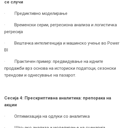
се случи
· Предиктивно моделирање
· Временски серии, регресиона анализа и логистичка
регресија
· Вештачка интелигенција и машинско учење во Power
BI
· Практичен пример: предвидување на идните
продажби врз основа на историски податоци, сезонски
трендови и однесување на пазарот.
Сесија 4: Прескриптивна аналитика: препорака на
акции
· Оптимизација на одлуки со аналитика
· Што-ако анализа и моделирање на сценарија