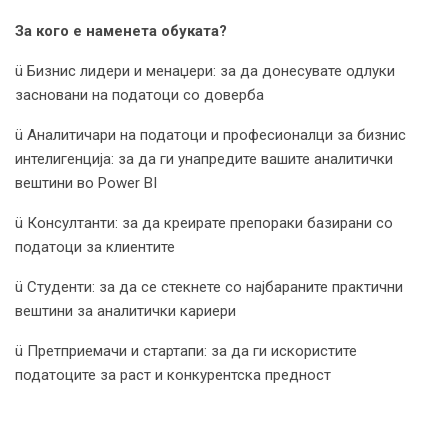
За кого е наменета обуката?
ü Бизнис лидери и менаџери: за да донесувате одлуки
засновани на податоци со доверба
ü Аналитичари на податоци и професионалци за бизнис
интелигенција: за да ги унапредите вашите аналитички
вештини во Power BI
ü Консултанти: за да креирате препораки базирани со
податоци за клиентите
ü Студенти: за да се стекнете со најбараните практични
вештини за аналитички кариери
ü Претприемачи и стартапи: за да ги искористите
податоците за раст и конкурентска предност