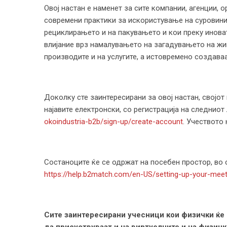
Овој настан е наменет за сите компании, агенции, 
современи практики за искористување на суровините
рециклирањето и на пакувањето и кои преку инова
влијание врз намалувањето на загадувањето на жи
производите и на услугите, а истовремено создава
Доколку сте заинтересирани за овој настан, својот
најавите електронски, со регистрација на следниот
okoindustria-b2b/sign-up/create-account
. Учеството
Состаноците ќе се одржат на посебен простор, во 
https://help.b2match.com/en-US/setting-up-your-meeti
Сите заинтересирани учесници кои физички ќе 