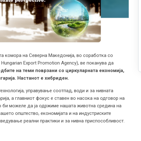
ата комора на Северна Македонија, во соработка со
Hungarian Export Promotion Agency), ве поканува да
дбите на теми поврзани со циркуларната економија,
гарија. Настанот е хибриден.
ехнологија, управување соотпад, води и за нивната
рија, а главниот фокус е ставен во насока на одговор на
ко би можеле да ја одржиме нашата животна средина на
ашето општество, економијата и на индустриските
оведување реални практики и за нивна приспособливост.