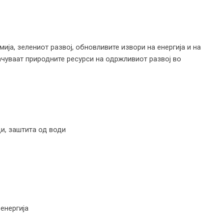
ја, зелениот развој, обновливите извори на енергија и на
ачуваат природните ресурси на одржливиот развој во
и, заштита од води
енергија