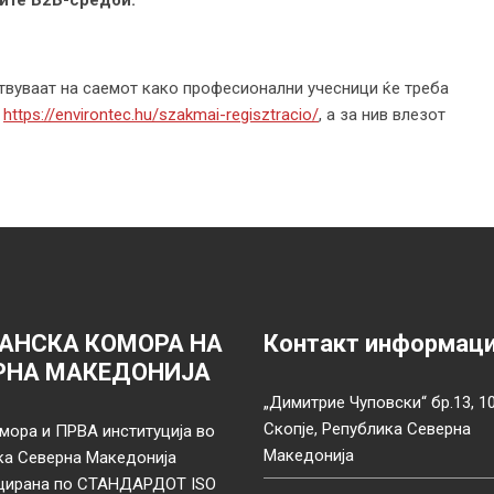
ките Б2Б-средби.
твуваат на саемот како професионални учесници ќе треба
:
https://environtec.hu/szakmai-regisztracio/
, а за нив влезот
АНСКА КОМОРА НА
Контакт информац
РНА МАКЕДОНИЈА
„Димитрие Чуповски“ бр.13, 1
Скопје, Република Северна
мора и ПРВА институција во
Македонија
ка Северна Македонија
цирана по СТАНДАРДОТ ISO