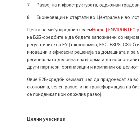
7. Развој на инфраструктурата, одржливи градови
8. Екоиновации и стартапи во Централна и во Ис
Целта на меѓународниот саем
Home | ENVIRONTEC p
на Б2Б-средбите е да бидете запознаени со најнови
регулативите на ЕУ (таксономија, ESG, ESRS, CSRD) 
иновации и ефикасни решенија за домашната и за 
регионалната деловна платформа и да воспоставит
други партнери, организации и компании од целиот 
Овие Б2Б-средби ќеимаат цел да придонесат за в
економија, зелен развој и на трансформација на би
се придвижат кон одржлив развој.
Целни учесници