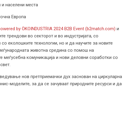
 и населени места
точна Европа
owered by ÖKOINDUSTRIA 2024 B2B Event (b2match.com)
и
те трендови во секторот и во индустријата, со
и со еколошките технологии, но и да научите за новите
меѓународната животна средина со помош на
е меѓусебна комуникација и нови деловни соработки со
свет.
оведување нов претприемачки дух заснован на циркуларна
знис-моделите, за да се зачуваат природните ресурси и да