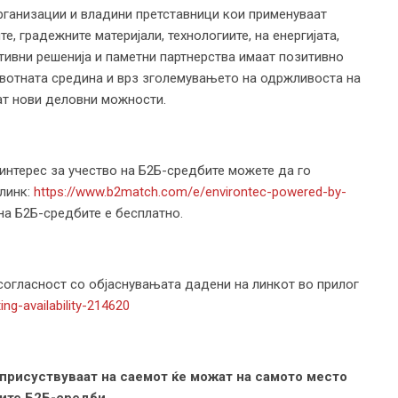
организации и владини претставници кои применуваат
, градежните материјали, технологиите, на енергијата,
тивни решенија и паметни партнерства имаат позитивно
вотната средина и врз зголемувањето на одржливоста на
ат нови деловни можности.
 интерес за учество на Б2Б-средбите можете да го
 линк:
https://www.b2match.com/e/environtec-powered-by-
 на Б2Б-средбите е бесплатно.
согласност со објаснувањата дадени на линкот во прилог
ng-availability-214620
присуствуваат на саемот ќе можат на самото место