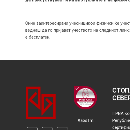
да присуствуваат и на виртуелните и на физич
Оние заинтересирани учесницикои физички ќе учес
веднаш да го пријават учеството на следниот линк
е бесплатен.
СТОП
СЕВЕ
ПРВА ко
#abs1m
Републи
сертифи