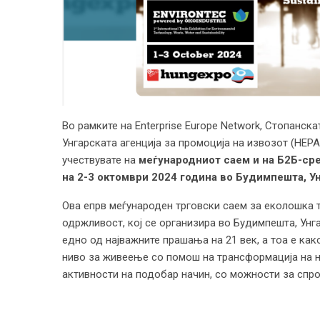
Во рамките на Enterprise Europe Network, Стопанск
Унгарската агенција за промоција на извозот (HEPA 
учествувате на
меѓународниот саем и
на
Б2Б-сре
на 2-3 октомври 2024 година во Будимпешта, Ун
Ова епрв меѓународен трговски саем за еколошка т
одржливост, кој се организира во Будимпешта, Унга
едно од најважните прашања на 21 век, а тоа е ка
ниво за живеење со помош на трансформација на н
активности на подобар начин, со можности за спр