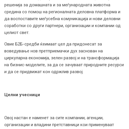
решенија за домашната и за меѓународната животна
средина со помош на регионалната деловна платформа и
да воспоставите меѓусебна комуникација и нови деловни
соработки со други партнери, организации и компании од
целиот свет.
Овие Б2Б-средби ќеимаат цел да придонесат за
воведување нов претприемачки дух заснован на
циркуларна економија, зелен развој и на трансформација
на бизнис-моделите, за да се зачуваат природните ресурси
и да се придвижат кон одржлив развој.
Целни учесници
Овој настан е наменет за сите компании, агенции,
организации и владини претставници кои применуваат