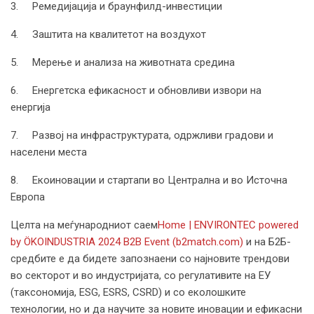
3. Ремедијација и браунфилд-инвестиции
4. Заштита на квалитетот на воздухот
5. Мерење и анализа на животната средина
6. Енергетска ефикасност и обновливи извори на
енергија
7. Развој на инфраструктурата, одржливи градови и
населени места
8. Екоиновации и стартапи во Централна и во Источна
Европа
Целта на меѓународниот саем
Home | ENVIRONTEC powered
by ÖKOINDUSTRIA 2024 B2B Event (b2match.com)
и на Б2Б-
средбите е да бидете запознаени со најновите трендови
во секторот и во индустријата, со регулативите на ЕУ
(таксономија, ESG, ESRS, CSRD) и со еколошките
технологии, но и да научите за новите иновации и ефикасни