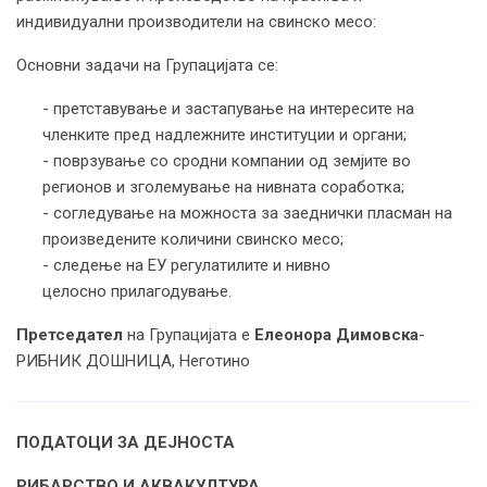
индивидуални производители на свинско месо:
Основни задачи на Групацијата се:
- претставување и застапување на интересите на
членките пред надлежните институции и органи;
- поврзување со сродни компании од земјите во
регионов и зголемување на нивната соработка;
- согледување на можноста за заеднички пласман на
произведените количини свинско месо;
- следење на ЕУ регулатилите и нивно
целосно прилагодување.
Претседател
на Групацијата е
Елеонора Димовска
-
РИБНИК ДОШНИЦА, Неготино
ПОДАТОЦИ ЗА ДЕЈНОСТА
РИБАРСТВО И АКВАКУЛТУРА