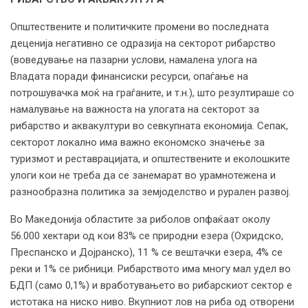
Општествените и политичките промени во последната
деценија негативно се одразија на секторот рибарство
(воведување на пазарни услови, намалена улога на
Владата поради финансиски ресурси, опаѓање на
потрошувачка моќ на граѓаните, и т.н.), што резултираше со
намалување на важноста на улогата на секторот за
рибарство и аквакултури во севкупната економија. Сепак,
секторот локално има важно економско значење за
туризмот и реставрацијата, и општествените и еколошките
улоги кои не треба да се занемарат во урамнотежена и
разнообразна политика за земјоделство и рурален развој.
Во Македонија областите за риболов опфаќаат околу
56.000 хектари од кои 83% се природни езера (Охридско,
Преспанско и Дојранско), 11 % се вештачки езера, 4% се
реки и 1% се рибници. Рибарството има многу мал удел во
БДП (само 0,1%) и вработувањето во рибарскиот сектор е
истотака на ниско ниво. Вкупниот лов на риба од отворени