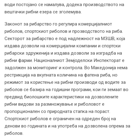
води постојано се намалува, додека производството на
вештачки рибни езера се зголемува.
Законот за рибарство го регулира комерцијалниот
риболов, спортскиот риболов и прозводството на риба.
Секторот за рибарство е под надлежност на МЗШВ, која
издава дозволи на комерцијални компании и спортски
рибарски здруженија и издава дозволи за изградба на
рибни фарми. Националниот Земјоделски Инспекторат е
задолжен за мониторинг и контрола. Во Македонија нема
рестрикција на вкупната количина на фатена риба, но
режимот за користење на рибни производи од водите за
риболов се базира на годишни програми, кои ги земаат во
предвид биолошките карактеристики на дозволените
рибни видови за размножување и риболовот е
пропорционален со природната стапка на пораст.
Спортскиот риболов е ограничен на одреден број на
денови во годината и на употреба на дозволена опрема за
риболов.