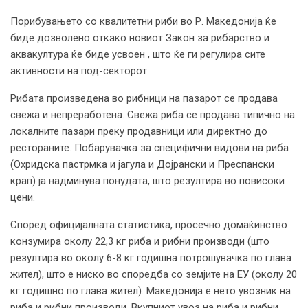
Порибувањето со квалитетни риби во Р. Македонија ќе
биде дозволено откако новиот Закон за рибарство и
аквакултура ќе биде усвоен , што ќе ги регулира сите
активности на под-секторот.
Рибата произведена во рибници на пазарот се продава
свежа и непреработена. Свежа риба се продава типично на
локалните пазари преку продавници или директно до
рестораните. Побарувачка за специфични видови на риба
(Охридска пастрмка и јагула и Дојрански и Преспански
крап) ја надминува понудата, што резултира во повисоки
цени.
Според официјалната статистика, просечно домаќинство
конзумира околу 22,3 кг риба и рибни производи (што
резултира во околу 6-8 кг годишна потрошувачка по глава
жител), што е ниско во споредба со земјите на ЕУ (околу 20
кг годишно по глава жител). Македонија е нето увозник на
риба и рибни производи. Вкупниот увоз на риба и рибни