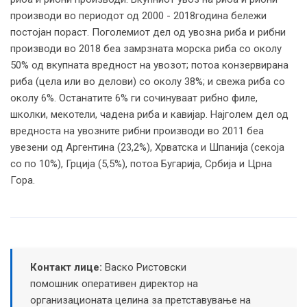
производи во периодот од 2000 - 2018година бележи
постојан пораст. Поголемиот дел од увозна риба и рибни
производи во 2018 беа замрзната морска риба со околу
50% од вкупната вредност на увозот; потоа конзервирана
риба (цела или во делови) со околу 38%; и свежа риба со
околу 6%. Останатите 6% ги сочинуваат рибно филе,
школки, мекотели, чадена риба и кавијар. Најголем дел од
вредноста на увозните рибни производи во 2011 беа
увезени од Аргентина (23,2%), Хрватска и Шпанија (секоја
со по 10%), Грција (5,5%), потоа Бугарија, Србија и Црна
Гора.
Контакт лице:
Васко Ристовски
помошник оперативен директор на
организационата целина за претставување на