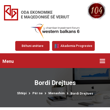
ODA EKONOMIKE
E MAQEDONISË SË VERIUT
Bëhuni anëtare
Akademia Progresive
Menu
Bordi Drejtues
Shtëpi
Për ne
Menaxhim
Bordi Drejtues