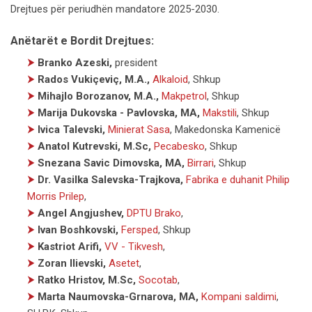
Drejtues për periudhën mandatore 2025-2030.
Anëtarët e Bordit Drejtues:
⮞
Branko Azeski,
president
⮞
Rados Vukiçeviç, M.A.,
Alkaloid
,
Shkup
⮞
Mihajlo Borozanov, M.A.,
Makpetrol
,
Shkup
⮞
Marija Dukovska - Pavlovska, MA,
Makstili
,
Shkup
⮞
Ivica Talevski,
Minierat Sasa
,
Makedonska Kamenicë
⮞
Anatol Kutrevski, M.Sc,
Pecabesko
,
Shkup
⮞
Snezana Savic Dimovska, MA,
Birrari
,
Shkup
⮞
Dr. Vasilka Salevska-Trajkova,
Fabrika e duhanit Philip
Morris Prilep
,
⮞
Angel Angjushev,
DPTU Brako
,
⮞
Ivan Boshkovski,
Fersped
,
Shkup
⮞
Kastriot Arifi,
VV - Tikvesh
,
⮞
Zoran Ilievski,
Asetet
,
⮞
Ratko Hristov, M.Sc,
Socotab
,
⮞
Marta Naumovska-Grnarova, MA,
Kompani saldimi
,