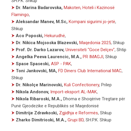
SH.P.K. Shkup
⮞
Dr. Marina Badarovska,
Makoten, Hoteli i Kazinosë
Flamingo
,
⮞
Aleksandar Manev, M.Sc,
Kompani sigurimi jo-jetë
,
Shkup
⮞
Aco Poposki,
Hekurudhë
,
⮞
Dr. Nikica Mojsoska Blazevski,
Maqedonia 2025
,
Shkup
⮞
Prof. Dr. Darko Lazarov,
Universiteti "Goce Delçev"
,
Shtip
⮞
Angelka Peeva Laurencic, M.A.,
PR IMAGJI
,
Shkup
⮞
Spase Spaseski,
ASP - PAK
,
⮞
Toni Jankovski, MA,
FD Diners Club International MAC
,
Shkup
⮞
Dr. Nikolçe Marinovski,
Kuli Confectionery
,
Prilep
⮞
Nikola Andonov,
Import-eksport AL-MAK
,
⮞
Nikola Ribaroski, M.A.,
Dhoma e Shoqërive Tregtare për
Punë Gjeodezike e Republikës së Maqedonisë
⮞
Dimitrije Zdravkoski,
Zgjidhja e Reformës
,
Shkup
⮞
Zharko Dimitrioski, M.A.,
Grupi BD
,
SH.P.K. Shkup