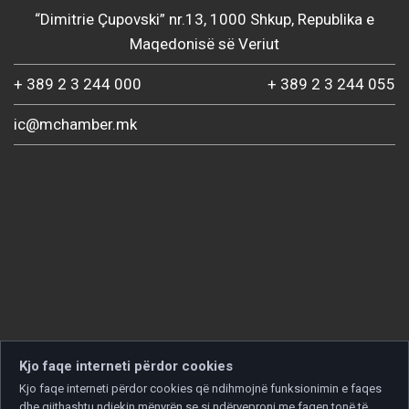
“Dimitrie Çupovski” nr.13, 1000 Shkup, Republika e
Maqedonisë së Veriut
+ 389 2 3 244 000
+ 389 2 3 244 055
ic@mchamber.mk
Kjo faqe interneti përdor cookies
Kjo faqe interneti përdor cookies që ndihmojnë funksionimin e faqes
dhe gjithashtu ndjekin mënyrën se si ndërveproni me faqen tonë të