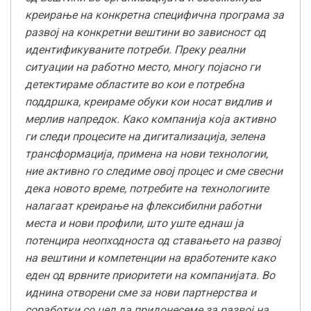
креирање на конкретна специфична програма за
развој на конкретни вештини во зависност од
идентификуваните потреби. Преку реални
ситуации на работно место, многу појасно ги
детектираме областите во кои е потребна
поддршка, креираме обуки кои носат видлив и
мерлив напредок. Како компанија која активно
ги следи процесите на дигитализација, зелена
трансформација, примена на нови технологии,
ние активно го следиме овој процес и сме свесни
дека новото време, потребите на технологиите
налагаат креирање на флексибилни работни
места и нови профили, што уште еднаш ја
потенцира неопходноста од ставањето на развој
на вештини и компетенции на вработените како
еден од врвните приоритети на компанијата. Во
иднина отворени сме за нови партнерства и
соработки со цел да придонесеме за развој на