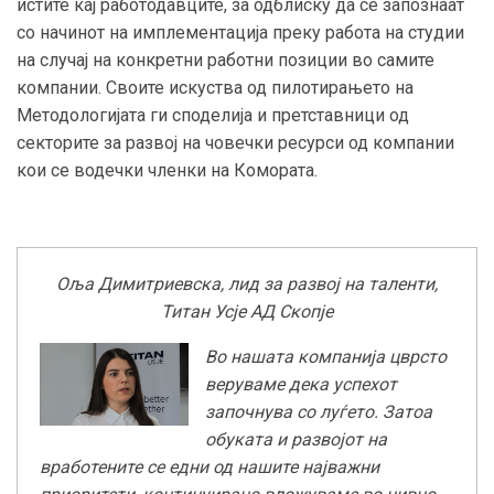
истите кај работодавците, за одблиску да се запознаат
со начинот на имплементација преку работа на студии
на случај на конкретни работни позиции во самите
компании. Своите искуства од пилотирањето на
Методологијата ги споделија и претставници од
секторите за развој на човечки ресурси од компании
кои се водечки членки на Комората.
Оља Димитриевска, лид за развој на таленти,
Титан Усје АД Скопје
Во нашата компанија цврсто
веруваме дека успехот
започнува со луѓето. Затоа
обуката и развојот на
вработените се едни од нашите најважни