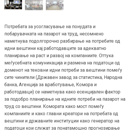
Потребата за усогласување на понудата и
побарувачката на пазарот на труд, несомнено
наметнува подолгорочно разбирање на потребите од
идни вештини кај работодавците за адекватно
планирање на раст и развој на компаниите. Оттука
меѓусебната комуникација и размена на податоци од
доменот на тековни идни потреби за вештини помеѓу
сите чинители (Државен завод за статистика, Народна
банка, Агенција за вработување, Комора и
работодавци) се наметнува како есенцијален фактор
за подобро планирање на идните потреби на пазарот на
труд со вештини. Комората како мост помеѓу
компаниите и како главни креатори на потребата од
вештини и државните институции како генератор на
податоци кои служат за понатамошно прогнозирање