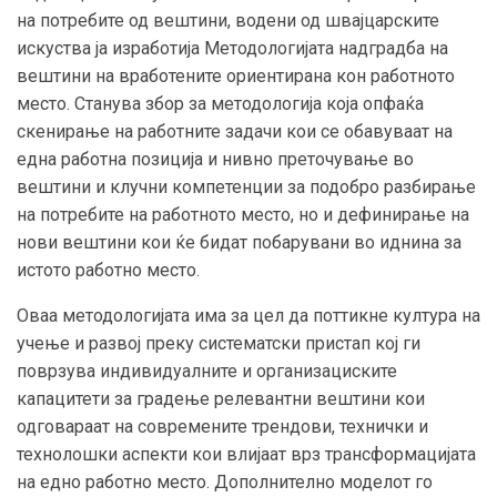
на потребите од вештини, водени од швајцарските
искуства ја изработија Методологијата надградба на
вештини на вработените ориентирана кон работното
место. Станува збор за методологија која опфаќа
скенирање на работните задачи кои се обавуваат на
една работна позиција и нивно преточување во
вештини и клучни компетенции за подобро разбирање
на потребите на работното место, но и дефинирање на
нови вештини кои ќе бидат побарувани во иднина за
истото работно место.
Оваа методологијата има за цел да поттикне култура на
учење и развој преку систематски пристап кој ги
поврзува индивидуалните и организациските
капацитети за градење релевантни вештини кои
одговараат на современите трендови, технички и
технолошки аспекти кои влијаат врз трансформацијата
на едно работно место. Дополнително моделот го