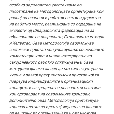
особено задоволство учествуваме во
пилотирање на методологијата ориентирана кон
развој на основни и работни вештини директно
на работно место, реализирана со поддршка на
експерти од Швајцарската федерација на за
образование на возрасните, Стопанската комора
и Хелветас. Оваа методологија овозможува
системски пристап кон управување со основните
компетенции како и нивно интегрирање во
секојдневното работно опкружување. Оваа
методологија има за цел да поттикне култура на
учење и развој преку системски пристап кој ги
поврзува индивидуалните и организациски
капацитети за градење на релевантни вештини
кои одговараат на современите трендови,
дополнително оваа Методологија претставува
корисна алатка за идентификување на јазовите
од вештини во организацијата и овозможува