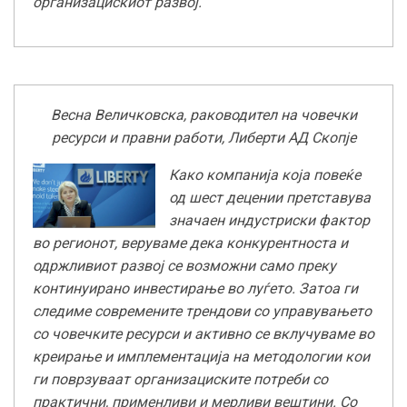
организацискиот развој.
Весна Величковска, раководител на човечки
ресурси и правни работи, Либерти АД Скопје
Како компанија која повеќе
од шест децении претставува
значаен индустриски фактор
во регионот, веруваме дека конкурентноста и
одржливиот развој се возможни само преку
континуирано инвестирање во луѓето. Затоа ги
следиме современите трендови со управувањето
со човечките ресурси и активно се вклучуваме во
креирање и имплементација на методологии кои
ги поврзуваат организациските потреби со
практични, применливи и мерливи вештини. Со