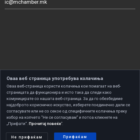
ic@mchamber.mk
Оваа веб страница употребува колачиња
Оваа веб-страница користи колачиња кои помагаат на веб-
страницата да функционира и исто така да следи како
комуницирате со нашата веб-страница. За да го обезбедиме
најдоброто корисничко искуство, изберете поединечно дали се
согласувате или не со секое од специфичните колачиња преку
избор на копчето "Не се согласувам" и потоа кликнете на
„Прифати“.
Прочитај повеќе'
.
Copyright © 2026 Developed by
Unet
. All rights reserved.
Политика за приватност
|
Политика за колачиња
Прифаќам
Не прифаќам