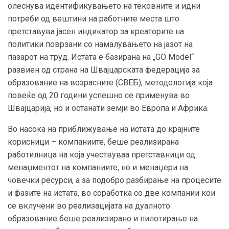
олеснува идентификувањето на тековните и идни
потреби од вештини на работните места што
претставува јасен индикатор за креаторите на
политики поврзани со намалувањето на јазот на
пазарот на труд. Истата е базирана на „GO Model“
развиен од страна на Швајцарската федерација за
образование на возрасните (СВЕБ), методологија која
повеќе од 20 години успешно се применува во
Швајцарија, но и останати земји во Европа и Африка.
Во насока на приближување на истата до крајните
корисници – компаниите, беше реализирана
работилница на која учествуваа претставници од
менаџментот на компаниите, но и менаџери на
човечки ресурси, а за подобро разбирање на процесите
и фазите на истата, во соработка со две компании кои
се вклучени во реализацијата на дуалното
образование беше реализирано и пилотирање на