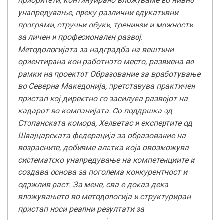
приоритети, континуирано вложуваме во нивно
унапредување, преку различни едукативни
програми, стручни обуки, тренинзи и можности
за личен и професионален развој.
Методологијата за надградба на вештини
ориентирана кон работното место, развиена во
рамки на проектот Образование за вработување
во Северна Македонија, претставува практичен
пристап кој директно го засилува развојот на
кадарот во компанијата. Со поддршка од
Стопанската комора, Хелветас и експертите од
Швајцарската федерација за образование на
возрасните, добивме алатка која овозможува
систематско унапредување на компетенциите и
создава основа за поголема конкурентност и
одржлив раст. За мене, ова е доказ дека
вложувањето во методологија и структуриран
пристап носи реални резултати за