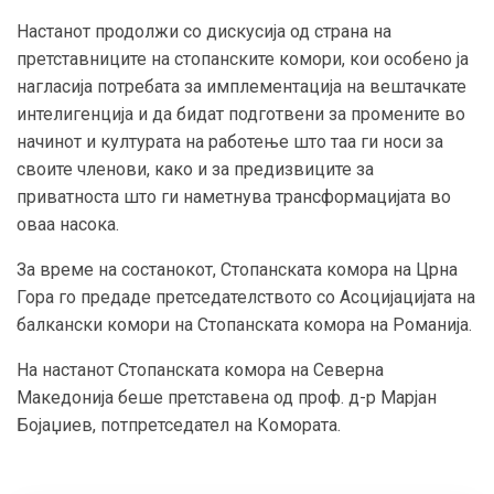
Настанот продолжи со дискусија од страна на
претставниците на стопанските комори, кои особено ја
нагласија потребата за имплементација на вештачкате
интелигенција и да бидат подготвени за промените во
начинот и културата на работење што таа ги носи за
своите членови, како и за предизвиците за
приватноста што ги наметнува трансформацијата во
оваа насока.
За време на состанокот, Стопанската комора на Црна
Гора го предаде претседателството со Асоцијацијата на
балкански комори на Стопанската комора на Романија.
На настанот Стопанската комора на Северна
Македонија беше претстaвена од проф. д-р Марјан
Бојаџиев, потпретседател на Комората.