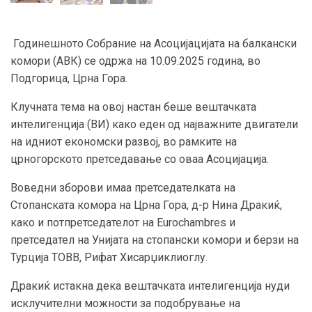
Годинешното Собрание на Асоцијацијата на балкански
комори (ABК) се одржа на 10.09.2025 година, во
Подгорица, Црна Гора.
Клучната тема на овој настан беше вештачката
интелигенција (ВИ) како еден од најважните двигатели
на идниот економски развој, во рамките на
црногорското претседавање со оваа Асоцијација.
Воведни зборови имаа претседателката на
Стопанската комора на Црна Гора, д-р Нина Дракиќ,
како и потпретседателот на Eurochambres и
претседател на Унијата на стопански комори и берзи на
Турција TOBB, Рифат Хисарџиклиоглу.
Дракиќ истакна дека вештачката интелигенција нуди
исклучителни можности за подобрување на