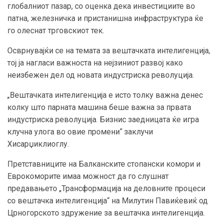
глобалниот пазар, со оценка дека инвестициите во
патна, железничка и пристанишна инфраструктура ќе
го олеснат трговскиот тек.
Осврнувајќи се на темата за вештачката интелигенција,
тој ја нагласи важноста на нејзиниот развој како
неизбежен дел од новата индустриска револуција.
„Вештачката интелигенција е исто толку важна денес
колку што парната машина беше важна за првата
индустриска револуција. Бизнис заедницата ќе игра
клучна улога во овие промени“ заклучи
Хисарџиклиоглу.
Претставниците на Балканските стопански комори и
Еврокоморите имаа можност да го слушнат
предавањето „Трансформација на деловните процеси
со вештачка интелигенција“ на Милутин Павиќевиќ од
Црногорското здружение за вештачка интелигенција.