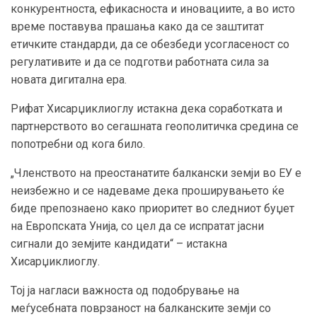
конкурентноста, ефикасноста и иновациите, а во исто
време поставува прашања како да се заштитат
етичките стандарди, да се обезбеди усогласеност со
регулативите и да се подготви работната сила за
новата дигитална ера.
Рифат Хисарџиклиоглу истакна дека соработката и
партнерството во сегашната геополитичка средина се
попотребни од кога било.
„Членството на преостанатите балкански земји во ЕУ е
неизбежно и се надеваме дека проширувањето ќе
биде препознаено како приоритет во следниот буџет
на Европската Унија, со цел да се испратат јасни
сигнали до земјите кандидати“ – истакна
Хисарџиклиоглу.
Тој ја нагласи важноста од подобрување на
меѓусебната поврзаност на балканските земји со