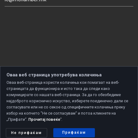
Оваа веб страница употребува колачиња
Оваа веб-страница користи колачиња кои помагаат на веб-
страницата да функционира и исто така да следи како
комуницирате со нашата веб-страница. За да го обезбедиме
најдоброто корисничко искуство, изберете поединечно дали се
согласувате или не со секое од специфичните колачиња преку
избор на копчето "Не се согласувам" и потоа кликнете на
„Прифати“.
Прочитај повеќе'
.
Copyright © 2026 Developed by
Unet
. All rights reserved.
Политика за приватност
|
Политика за колачиња
Прифаќам
Не прифаќам