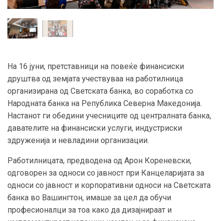
На 16 јуни, претставници на повеќе финансиски
друштва од земјата учествуваа на работилница
организирана од Светската банка, во соработка со
Народната банка на Република Северна Македонија.
Настанот ги обедини учесниците од централната банка,
давателите на финансиски услуги, индустриски
здруженија и невладини организации.
Работилницата, предводена од Арон Кореневски,
одговорен за односи со јавност при Канцеларијата за
односи со јавност и корпоративни односи на Светската
банка во Вашингтон, имаше за цел да обучи
професионалци за тоа како да дизајнираат и