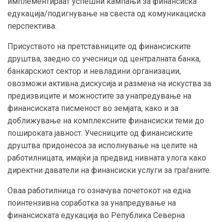
имплементираат успешни кампањи за финансиска
едукација/подигнување на свеста од комуникациска
перспектива.
Присуството на претставниците од финансиските
друштва, заедно со учесници од централната банка,
банкарскиот сектор и невладини организации,
овозможи активна дискусија и размена на искуства за
предизвиците и можностите за унапредување на
финансиската писменост во земјата, како и за
доближување на комплексните финансиски теми до
пошироката јавност. Учесниците од финансиските
друштва придонесоа за исполнување на целите на
работилницата, имајќи ја предвид нивната улога како
директни даватели на финансиски услуги за граѓаните.
Оваа работилница го означува почетокот на една
поинтензивна соработка за унапредување на
финансиската едукација во Република Северна