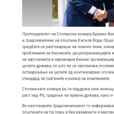
Претседателот на Стопанска комора Бранко Азе
и градоначалник на општина Кисела Вода, Орце 
средбата се разговараше на повеќе теми, значај
проблемите на бизнисите, децентрализацијата 
на најголемата и најзначајна бизнис организаци
целата држава, со што ќе се овозможи зголеме
остварување на целите од континуирано зголем
стандард за граѓаните и развој на компаниите.
Стопанската комора ќе ги поддржи сите интенц
раст над 4%, градење на правна држава, како и
Во разговорите градоначалникот го информираш
општината на тој план, а беа разменети и мисл