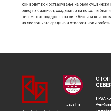
кои водат кон остварување на оваа суштинска 
равој на бизнисот, создавање на поволна бизн
овозможат поддршка на сите бизниси кои оства
на еколошката средина и отвораат нови работн
СТОП
СЕВЕ
ПРВА ко
#abs1m
Републи
сертифи